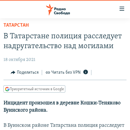
Ссылки
для
упрощенного
ТАТАРСТАН
ПРОГРАММЫ
доступа
В Татарстане полиция расследует
ПОДКАСТЫ
Вернуться
надругательство над могилами
к
АВТОРСКИЕ ПРОЕКТЫ
основному
18 октября 2021
ЦИТАТЫ СВОБОДЫ
содержанию
Вернутся
МНЕНИЯ
Поделиться
Читать без VPN
к
КУЛЬТУРА
главной
Приоритетный источник в Google
навигации
IDEL.РЕАЛИИ
Вернутся
Инцидент произошел в деревне Кошки-Теняково
КАВКАЗ.РЕАЛИИ
к
Буинского района.
СЕВЕР.РЕАЛИИ
поиску
СИБИРЬ.РЕАЛИИ
В Буинском районе Татарстана полиция расследует