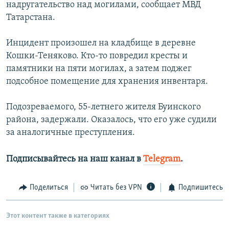
надругательство над могилами, сообщает МВД
РАСПИСАНИЕ ВЕЩАНИЯ
Татарстана.
ПОДПИШИТЕСЬ НА РАССЫЛКУ
Инцидент произошел на кладбище в деревне
Кошки-Теняково. Кто-то повредил кресты и
СОЦИАЛЬНЫЕ СЕТИ
памятники на пяти могилах, а затем поджег
подсобное помещение для хранения инвентаря.
Подозреваемого, 55-летнего жителя Буинского
района, задержали. Оказалось, что его уже судили
Все сайты РСЕ/РС
за аналогичные преступления.
Подписывайтесь на наш канал в
Telegram
.
Поделиться
Читать без VPN
Подпишитесь
Этот контент также в категориях