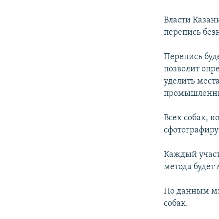
РАСПИСАНИЕ ВЕЩАНИЯ
ПОДПИШИТЕСЬ НА РАССЫЛКУ
Власти Казан
перепись без
Перепись буд
позволит опр
уделить места
промышленным
Всех собак, 
сфотографиру
Каждый участ
метода будет
По данным мэ
собак.