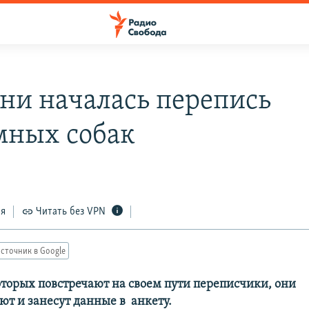
ани началась перепись
мных собак
1
ся
Читать без VPN
сточник в Google
которых повстречают на своем пути переписчики, они
ют и занесут данные в анкету.