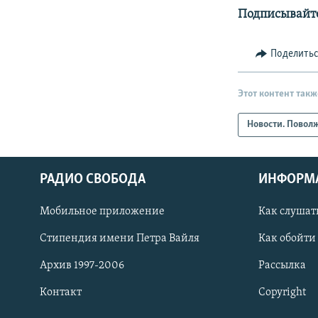
Подписывайте
Поделить
Этот контент такж
Новости. Повол
РАДИО СВОБОДА
ИНФОРМ
Мобильное приложение
Как слушат
СОЦИАЛЬНЫЕ СЕТИ
Стипендия имени Петра Вайля
Как обойти
Архив 1997-2006
Рассылка
Контакт
Copyright
Все сайты РСЕ/РС