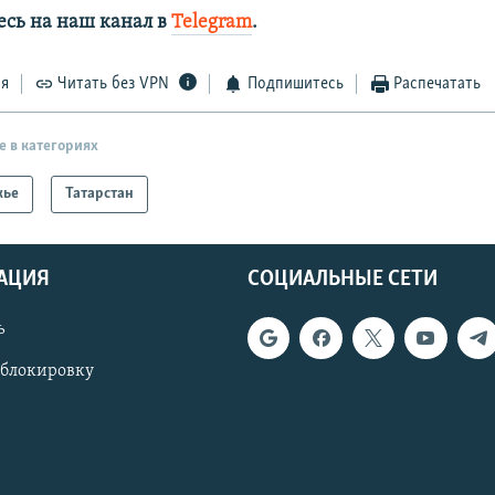
сь на наш канал в
Telegram
.
ся
Читать без VPN
Подпишитесь
Распечатать
е в категориях
жье
Татарстан
АЦИЯ
СОЦИАЛЬНЫЕ СЕТИ
ь
 блокировку