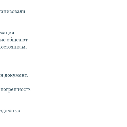
ганизовали
рмация
ние общеают
втостоянкам,
ин документ.
 погрешность
бездомных