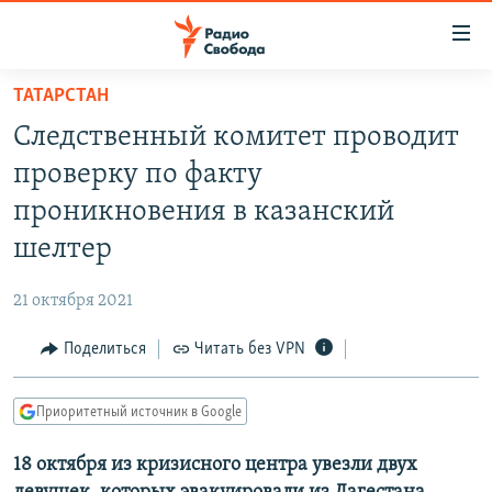
Ссылки
для
упрощенного
ТАТАРСТАН
ПРОГРАММЫ
доступа
Следственный комитет проводит
ПОДКАСТЫ
Вернуться
проверку по факту
к
АВТОРСКИЕ ПРОЕКТЫ
проникновения в казанский
основному
ЦИТАТЫ СВОБОДЫ
содержанию
шелтер
Вернутся
МНЕНИЯ
к
21 октября 2021
КУЛЬТУРА
главной
Поделиться
Читать без VPN
навигации
IDEL.РЕАЛИИ
Вернутся
КАВКАЗ.РЕАЛИИ
к
Приоритетный источник в Google
СЕВЕР.РЕАЛИИ
поиску
18 октября из кризисного центра увезли двух
СИБИРЬ.РЕАЛИИ