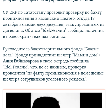
девушек, которых эвакуировали из Дагестана.
РАСПИСАНИЕ ВЕЩАНИЯ
СУ СКР по Татарстану проводит проверку по факту
ПОДПИШИТЕСЬ НА РАССЫЛКУ
проникновения в казанский шелтер, откуда 18
октября вывезли двух девушек, эвакуированных из
СОЦИАЛЬНЫЕ СЕТИ
Дагестана. Об этом "Idel.Реалии" сообщил источник
в правоохранительных органах.
Руководитель благотворительного фонда "Благие
дела" (фонду принадлежит шелтер "Мамин дом")
Все сайты РСЕ/РС
Алия Байназарова
в свою очередь сообщила
"Idel.Реалии", что, по ее данным, проверка
проводится "по факту проникновения в помещение
шелтера сотрудников уголовного розыска".