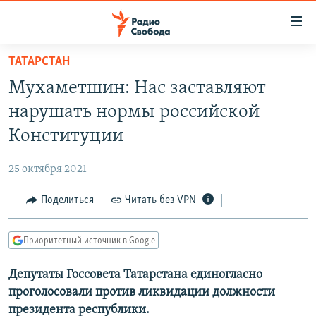
Ссылки
для
упрощенного
ТАТАРСТАН
ПРОГРАММЫ
доступа
Мухаметшин: Нас заставляют
ПОДКАСТЫ
Вернуться
нарушать нормы российской
к
АВТОРСКИЕ ПРОЕКТЫ
Конституции
основному
ЦИТАТЫ СВОБОДЫ
содержанию
25 октября 2021
Вернутся
МНЕНИЯ
к
Поделиться
Читать без VPN
КУЛЬТУРА
главной
навигации
IDEL.РЕАЛИИ
Приоритетный источник в Google
Вернутся
КАВКАЗ.РЕАЛИИ
к
Депутаты Госсовета Татарстана единогласно
СЕВЕР.РЕАЛИИ
поиску
проголосовали против ликвидации должности
СИБИРЬ.РЕАЛИИ
президента республики.