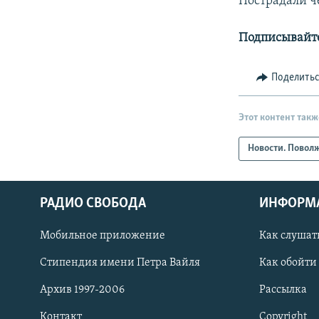
Пострадали ч
Подписывайте
Поделить
Этот контент такж
Новости. Повол
РАДИО СВОБОДА
ИНФОРМ
Мобильное приложение
Как слушат
СОЦИАЛЬНЫЕ СЕТИ
Стипендия имени Петра Вайля
Как обойти
Архив 1997-2006
Рассылка
Контакт
Copyright