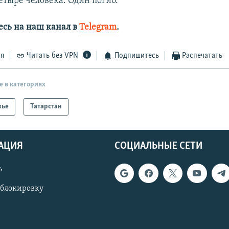
етыре человека. Один погиб.
сь на наш канал в
Telegram
.
ся
Читать без VPN
Подпишитесь
Распечатать
е в категориях
жье
Татарстан
АЦИЯ
СОЦИАЛЬНЫЕ СЕТИ
ь
 блокировку