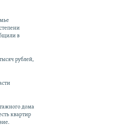
емье
 степени
общили в
тысяч рублей,
асти
этажного дома
есть квартир
вие.