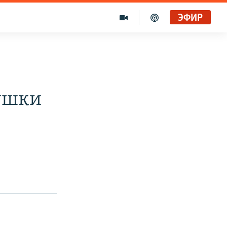
ЭФИР
вушки