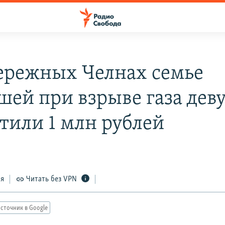
ережных Челнах семье
шей при взрыве газа де
тили 1 млн рублей
ся
Читать без VPN
сточник в Google