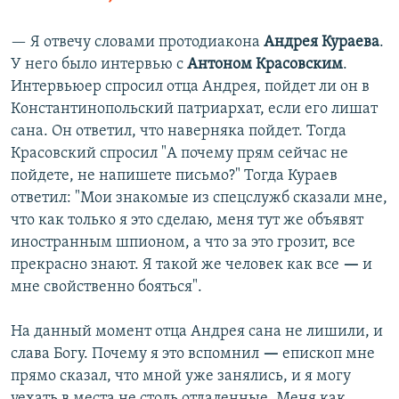
—
Я отвечу словами протодиакона
Андрея Кураева
.
У него было интервью с
Антоном Красовским
.
Интервьюер спросил отца Андрея, пойдет ли он в
Константинопольский патриархат, если его лишат
сана. Он ответил, что наверняка пойдет. Тогда
Красовский спросил "А почему прям сейчас не
пойдете, не напишете письмо?" Тогда Кураев
ответил: "Мои знакомые из спецслужб сказали мне,
что как только я это сделаю, меня тут же объявят
иностранным шпионом, а что за это грозит, все
прекрасно знают. Я такой же человек как все
—
и
мне свойственно бояться".
На данный момент отца Андрея сана не лишили, и
слава Богу. Почему я это вспомнил
—
епископ мне
прямо сказал, что мной уже занялись, и я могу
уехать в места не столь отдаленные. Меня как