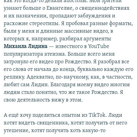
как это когда-то делали апостолы. Мои зрители
узнают больше о Евангелие, о священнодействиях
и их назначении, пропадают заблуждения и
расхожие стереотипы. Я пробовал разные форматы,
были у меня и длинные массивные видео, в
которых я, например, разбирал аргументы
Михаила Лидина
— известного в YouTube
популяризатора атеизма. Больше всего меня
затронуло его видео про Рождество. Я разобрал все
его слова от начала до конца, буквально каждую его
реплику. Адекватно, по-научному, как, в частности,
любит сам Лидин. Благодаря моему видео многим
людям стало понятно, что же такое Рождество. Я
свою деятельность вижу в этом.
А ещё хочу поделиться опытом из TikTok. Люди
хотят видеть священника, хотят получить от него
утешение, хотят получить хоть какую-то