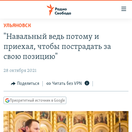
Ссылки
для
упрощенного
УЛЬЯНОВСК
ПРОГРАММЫ
доступа
"Навальный ведь потому и
ПОДКАСТЫ
Вернуться
приехал, чтобы пострадать за
к
АВТОРСКИЕ ПРОЕКТЫ
свою позицию"
основному
ЦИТАТЫ СВОБОДЫ
содержанию
28 октября 2021
Вернутся
МНЕНИЯ
к
Поделиться
Читать без VPN
КУЛЬТУРА
главной
навигации
IDEL.РЕАЛИИ
Приоритетный источник в Google
Вернутся
КАВКАЗ.РЕАЛИИ
к
СЕВЕР.РЕАЛИИ
поиску
СИБИРЬ.РЕАЛИИ