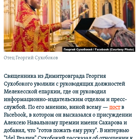
РАСПИСАНИЕ ВЕЩАНИЯ
ПОДПИШИТЕСЬ НА РАССЫЛКУ
СОЦИАЛЬНЫЕ СЕТИ
Отец Георгий Сухобоков
Все сайты РСЕ/РС
Священника из Димитровграда Георгия
Сухобокого уволили с руководящих должностей
Мелекесской епархии, где он руководил
информационно-издательским отделом и пресс-
службой. По его мнению, виной всему —
пост
в
Facebook, в котором он высказался о присуждении
Алексею Навальному премии имени Сахарова и
добавил, что "готов пожать ему руку". В интервью
"Idel.Реалии" Сухобокий рассказал об отношении к