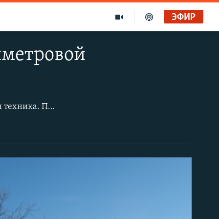
ЭФИР
иметровой
В особо охраняемой природной территории близ Дербышек работает тяжёлая техника. По официальной версии строители прокладывают прямо в лесу "пешеходную дорожку". Однако ширина "дорожки" такова, что на ней могут без труда разъехаться два автомобиля.