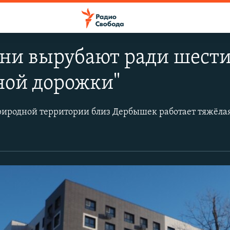
ани вырубают ради шест
ной дорожки"