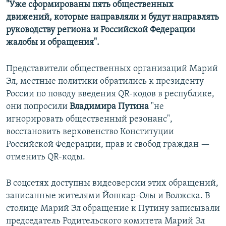
"Уже сформированы пять общественных
РАСПИСАНИЕ ВЕЩАНИЯ
движений, которые направляли и будут направлять
ПОДПИШИТЕСЬ НА РАССЫЛКУ
руководству региона и Российской Федерации
жалобы и обращения".
СОЦИАЛЬНЫЕ СЕТИ
Представители общественных организаций Марий
Эл, местные политики обратились к президенту
России по поводу введения QR-кодов в республике,
они попросили
Владимира Путина
"не
игнорировать общественный резонанс",
Все сайты РСЕ/РС
восстановить верховенство Конституции
Российской Федерации, прав и свобод граждан —
отменить QR-коды.
В соцсетях доступны видеоверсии этих обращений,
записанные жителями Йошкар-Олы и Волжска. В
столице Марий Эл обращение к Путину записывали
председатель Родительского комитета Марий Эл