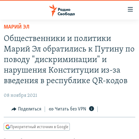
Ссылки
для
упрощенного
МАРИЙ ЭЛ
ПРОГРАММЫ
доступа
Общественники и политики
ПОДКАСТЫ
Вернуться
Марий Эл обратились к Путину по
к
АВТОРСКИЕ ПРОЕКТЫ
поводу "дискриминации" и
основному
ЦИТАТЫ СВОБОДЫ
содержанию
нарушения Конституции из-за
Вернутся
МНЕНИЯ
введения в республике QR-кодов
к
КУЛЬТУРА
главной
08 ноября 2021
навигации
IDEL.РЕАЛИИ
Вернутся
Поделиться
Читать без VPN
КАВКАЗ.РЕАЛИИ
к
СЕВЕР.РЕАЛИИ
поиску
Приоритетный источник в Google
СИБИРЬ.РЕАЛИИ