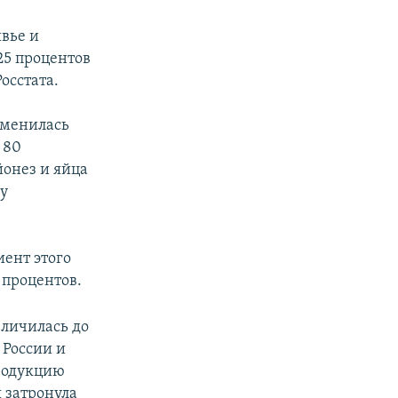
ивье и
25 процентов
осстата.
зменилась
 80
йонез и яйца
 у
иент этого
 процентов.
еличилась до
 России и
продукцию
я затронула