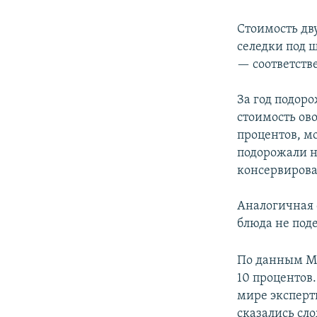
РАСПИСАНИЕ ВЕЩАНИЯ
ПОДПИШИТЕСЬ НА РАССЫЛКУ
Стоимость дв
селедки под ш
— соответстве
За год подор
стоимость ов
процентов, мо
подорожали н
консервиров
Аналогичная с
блюда не под
По данным Ми
10 процентов
мире эксперт
сказались сло