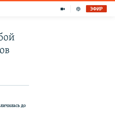
ЭФИР
убой
ов
еличилась до