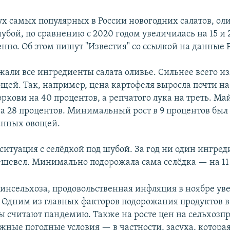
ух самых популярных в России новогодних салатов, ол
убой, по сравнению с 2020 годом увеличилась на 15 и 
нно. Об этом пишут "Известия" со ссылкой на данные Р
ожали все ингредиенты салата оливье. Сильнее всего и
ощей. Так, например, цена картофеля выросла почти на
ркови на 40 процентов, а репчатого лука на треть. Ма
а 28 процентов. Минимальный рост в 9 процентов был
анных овощей.
итуация с селёдкой под шубой. За год ни один ингред
ешевел. Минимально подорожала сама селёдка — на 11
нсельхоза, продовольственная инфляция в ноябре ув
. Одним из главных факторов подорожания продуктов в
ы считают пандемию. Также на росте цен на сельхоз
жные погодные условия — в частности, засуха, котора