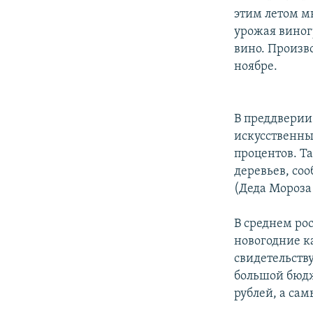
этим летом м
урожая виног
вино. Произв
ноябре.
В преддверии
искусственны
процентов. Т
деревьев, соо
(Деда Мороза
В среднем ро
новогодние ка
свидетельств
большой бюдж
рублей, а са