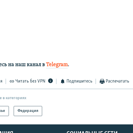
сь на наш канал в
Telegram
.
ся
Читать без VPN
Подпишитесь
Распечатать
е в категориях
жье
Федерация