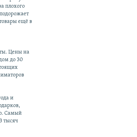
за плохого
 подорожает
товары ещё в
ты. Цены на
дом до 30
стоящих
аниматоров
года и
одарков,
ob. Самый
3 тысяч