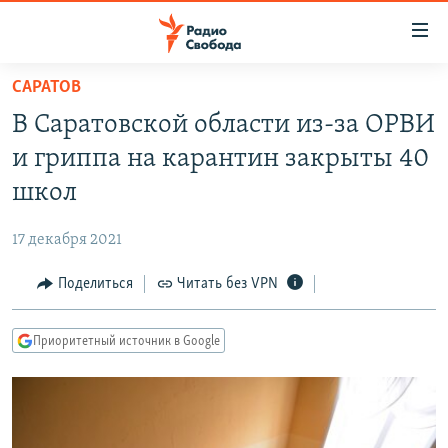
Ссылки
для
упрощенного
САРАТОВ
ПРОГРАММЫ
доступа
В Саратовской области из-за ОРВИ
ПОДКАСТЫ
Вернуться
и гриппа на карантин закрыты 40
к
АВТОРСКИЕ ПРОЕКТЫ
школ
основному
ЦИТАТЫ СВОБОДЫ
содержанию
17 декабря 2021
Вернутся
МНЕНИЯ
к
Поделиться
Читать без VPN
КУЛЬТУРА
главной
навигации
IDEL.РЕАЛИИ
Приоритетный источник в Google
Вернутся
КАВКАЗ.РЕАЛИИ
к
СЕВЕР.РЕАЛИИ
поиску
СИБИРЬ.РЕАЛИИ