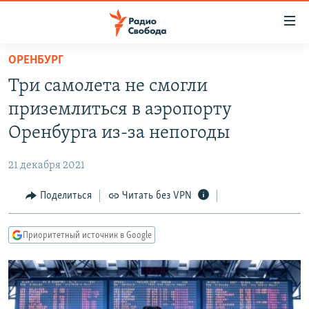
Ссылки
для
упрощенного
ОРЕНБУРГ
ПРОГРАММЫ
доступа
Три самолета не смогли
ПОДКАСТЫ
Вернуться
приземлиться в аэропорту
к
АВТОРСКИЕ ПРОЕКТЫ
Оренбурга из-за непогоды
основному
ЦИТАТЫ СВОБОДЫ
содержанию
21 декабря 2021
Вернутся
МНЕНИЯ
к
Поделиться
Читать без VPN
КУЛЬТУРА
главной
навигации
IDEL.РЕАЛИИ
Приоритетный источник в Google
Вернутся
КАВКАЗ.РЕАЛИИ
к
СЕВЕР.РЕАЛИИ
поиску
СИБИРЬ.РЕАЛИИ