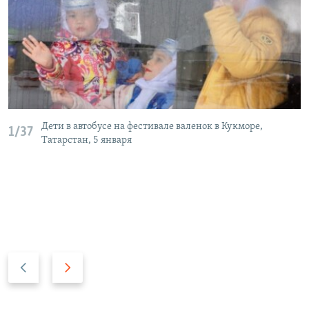
Дети в автобусе на фестивале валенок в Кукморе,
1/37
Татарстан, 5 января
Н
В
а
п
з
е