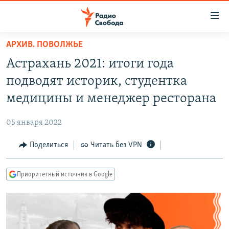
Ссылки
для
упрощенного
АРХИВ. ПОВОЛЖЬЕ
ПРОГРАММЫ
доступа
Астрахань 2021: итоги года
ПОДКАСТЫ
Вернуться
подводят историк, студентка
к
АВТОРСКИЕ ПРОЕКТЫ
медицины и менеджер ресторана
основному
ЦИТАТЫ СВОБОДЫ
содержанию
05 января 2022
Вернутся
МНЕНИЯ
к
Поделиться
Читать без VPN
КУЛЬТУРА
главной
навигации
IDEL.РЕАЛИИ
Приоритетный источник в Google
Вернутся
КАВКАЗ.РЕАЛИИ
к
СЕВЕР.РЕАЛИИ
поиску
СИБИРЬ.РЕАЛИИ