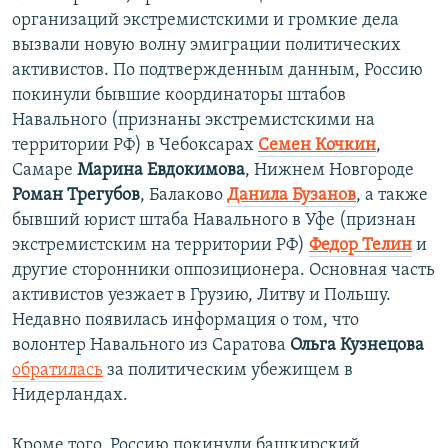
организаций экстремистскими и громкие дела
вызвали новую волну эмиграции политических
активистов. По подтвержденным данным, Россию
покинули бывшие координаторы штабов
Навального (признаны экстремистскими на
территории РФ) в Чебоксарах
Семен Кочкин
,
Самаре
Марина Евдокимова
, Нижнем Новгороде
Роман Трегубов
, Балаково
Данила Бузанов
, а также
бывший юрист штаба Навального в Уфе (признан
экстремистским на территории РФ)
Федор Телин
и
другие сторонники оппозиционера. Основная часть
активистов уезжает в Грузию, Литву и Польшу.
Недавно появилась информация о том, что
волонтер Навального из Саратова
Ольга Кузнецова
обратилась
за политическим убежищем в
Нидерландах.
Кроме того, Россию покинули башкирский