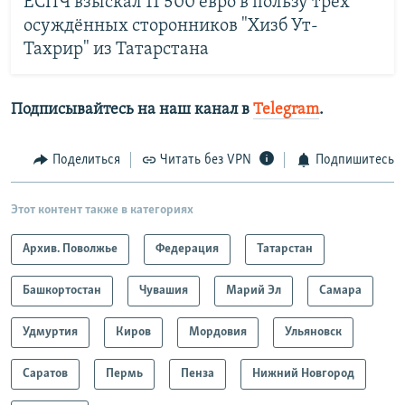
ЕСПЧ взыскал 11 500 евро в пользу трёх
осуждённых сторонников "Хизб Ут-
Тахрир" из Татарстана
Подписывайтесь на наш канал в
Telegram
.
Поделиться
Читать без VPN
Подпишитесь
Этот контент также в категориях
Архив. Поволжье
Федерация
Татарстан
Башкортостан
Чувашия
Марий Эл
Самара
Удмуртия
Киров
Мордовия
Ульяновск
Саратов
Пермь
Пенза
Нижний Новгород