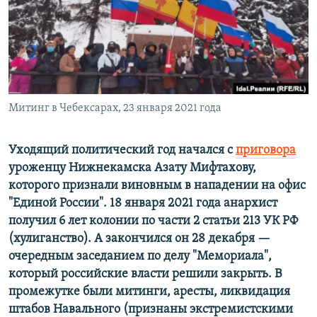
РАСПИСАНИЕ ВЕЩАНИЯ
ПОДПИШИТЕСЬ НА РАССЫЛКУ
СОЦИАЛЬНЫЕ СЕТИ
Митинг в Чебексарах, 23 января 2021 года
Уходящий политический год начался с
приговора
уроженцу Нижнекамска Азату Мифтахову,
Все сайты РСЕ/РС
которого признали виновным в нападении на офис
"Единой России". 18 января 2021 года анархист
получил 6 лет колонии по
части 2 статьи 213 УК РФ
(хулиганство). А закончился он 28 декабря —
очередным заседанием по делу "Мемориала",
который российские власти решили закрыть. В
промежутке были митинги, аресты, ликвидация
штабов Навального (признаны экстремистскими