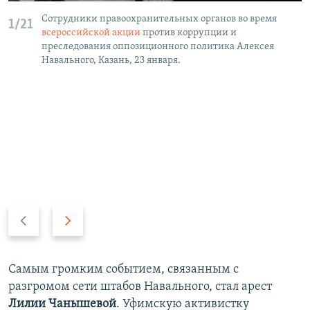
Сотрудники правоохранительных органов во время
1/21
всероссийской акции
против коррупции и
преследования оппозиционного политика Алексея
Навального, Казань, 23 января.
Н
В
а
п
з
е
а
р
Самым громким событием, связанным с
д
е
разгромом сети штабов Навального, стал арест
д
Лилии Чанышевой
. Уфимскую активистку