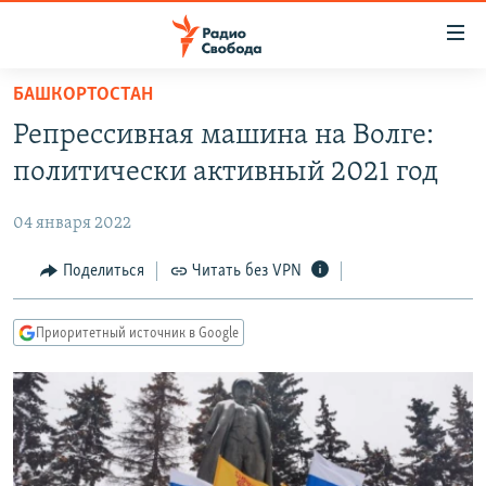
Ссылки
для
упрощенного
БАШКОРТОСТАН
ПРОГРАММЫ
доступа
Репрессивная машина на Волге:
ПОДКАСТЫ
Вернуться
политически активный 2021 год
к
АВТОРСКИЕ ПРОЕКТЫ
основному
04 января 2022
ЦИТАТЫ СВОБОДЫ
содержанию
Вернутся
МНЕНИЯ
Поделиться
Читать без VPN
к
КУЛЬТУРА
главной
Приоритетный источник в Google
навигации
IDEL.РЕАЛИИ
Вернутся
КАВКАЗ.РЕАЛИИ
к
СЕВЕР.РЕАЛИИ
поиску
СИБИРЬ.РЕАЛИИ