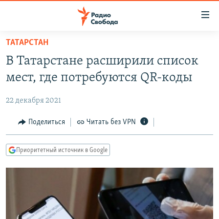
Ссылки
для
упрощенного
ТАТАРСТАН
ПРОГРАММЫ
доступа
В Татарстане расширили список
ПОДКАСТЫ
Вернуться
мест, где потребуются QR-коды
к
АВТОРСКИЕ ПРОЕКТЫ
основному
22 декабря 2021
ЦИТАТЫ СВОБОДЫ
содержанию
Вернутся
МНЕНИЯ
Поделиться
Читать без VPN
к
КУЛЬТУРА
главной
Приоритетный источник в Google
навигации
IDEL.РЕАЛИИ
Вернутся
КАВКАЗ.РЕАЛИИ
к
СЕВЕР.РЕАЛИИ
поиску
СИБИРЬ.РЕАЛИИ