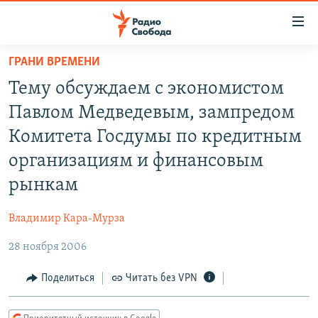
Ссылки
для
упрощенного
ГРАНИ ВРЕМЕНИ
ПРОГРАММЫ
доступа
Тему обсуждаем с экономистом
ПОДКАСТЫ
Вернуться
Павлом Медведевым, зампредом
к
АВТОРСКИЕ ПРОЕКТЫ
Комитета Госдумы по кредитным
основному
ЦИТАТЫ СВОБОДЫ
содержанию
организациям и финансовым
Вернутся
МНЕНИЯ
рынкам
к
КУЛЬТУРА
главной
Владимир Кара-Мурза
навигации
IDEL.РЕАЛИИ
Вернутся
28 ноября 2006
КАВКАЗ.РЕАЛИИ
к
Поделиться
Читать без VPN
СЕВЕР.РЕАЛИИ
поиску
СИБИРЬ.РЕАЛИИ