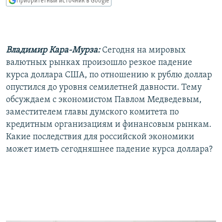
Приоритетный источник в Google
РАСПИСАНИЕ ВЕЩАНИЯ
ПОДПИШИТЕСЬ НА РАССЫЛКУ
Владимир Кара-Мурза:
Сегодня на мировых
СОЦИАЛЬНЫЕ СЕТИ
валютных рынках произошло резкое падение
курса доллара США, по отношению к рублю доллар
опустился до уровня семилетней давности. Тему
обсуждаем с экономистом Павлом Медведевым,
заместителем главы думского комитета по
Все сайты РСЕ/РС
кредитным организациям и финансовым рынкам.
Какие последствия для российской экономики
может иметь сегодняшнее падение курса доллара?