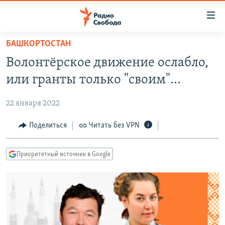
Ссылки
для
упрощенного
БАШКОРТОСТАН
ПРОГРАММЫ
доступа
Волонтёрское движение ослабло,
ПОДКАСТЫ
Вернуться
или гранты только "своим"...
к
АВТОРСКИЕ ПРОЕКТЫ
основному
22 января 2022
ЦИТАТЫ СВОБОДЫ
содержанию
Вернутся
МНЕНИЯ
Поделиться
Читать без VPN
к
КУЛЬТУРА
главной
Приоритетный источник в Google
навигации
IDEL.РЕАЛИИ
Вернутся
КАВКАЗ.РЕАЛИИ
к
СЕВЕР.РЕАЛИИ
поиску
СИБИРЬ.РЕАЛИИ