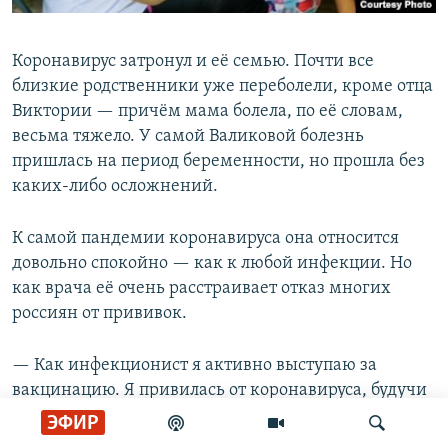
Коронавирус затронул и её семью. Почти все
близкие родственники уже переболели, кроме отца
Виктории — причём мама болела, по её словам,
весьма тяжело. У самой Валиковой болезнь
пришлась на период беременности, но прошла без
каких-либо осложнений.
К самой пандемии коронавируса она относится
довольно спокойно — как к любой инфекции. Но
как врача её очень расстраивает отказ многих
россиян от прививок.
— Как инфекционист я активно выступаю за
вакцинацию. Я привилась от коронавируса, будучи
уже кормящей матерью, хотя в то время таких ещё
ЭФИР
не вакцинировали. К сожалению, у нас в России