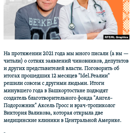
РАСПИСАНИЕ ВЕЩАНИЯ
ПОДПИШИТЕСЬ НА РАССЫЛКУ
СОЦИАЛЬНЫЕ СЕТИ
На протяжении 2021 года мы много писали (а вы —
читали) о сотнях заявлений чиновников, депутатов
и других представителей власти. Поговорить об
Все сайты РСЕ/РС
итогах прошедших 12 месяцев "Idel.Реалии"
решили совсем с другими людьми. Итоги
минувшего года в Башкортостане подводят
создатель благотворительного фонда "Ангел–
Подорожник" Аксель Гросс и врач-тропиколог
Виктория Валикова, которая открыла две
медицинские клиники в Центральной Америке.