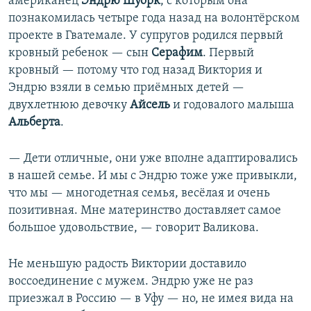
американец
Эндрю Шуорк
, с которым она
познакомилась четыре года назад на волонтёрском
проекте в Гватемале. У супругов родился первый
кровный ребенок — сын
Серафим
. Первый
кровный — потому что год назад Виктория и
Эндрю взяли в семью приёмных детей —
двухлетнюю девочку
Айсель
и годовалого малыша
Альберта
.
— Дети отличные, они уже вполне адаптировались
в нашей семье. И мы с Эндрю тоже уже привыкли,
что мы — многодетная семья, весёлая и очень
позитивная. Мне материнство доставляет самое
большое удовольствие, — говорит Валикова.
Не меньшую радость Виктории доставило
воссоединение с мужем. Эндрю уже не раз
приезжал в Россию — в Уфу — но, не имея вида на