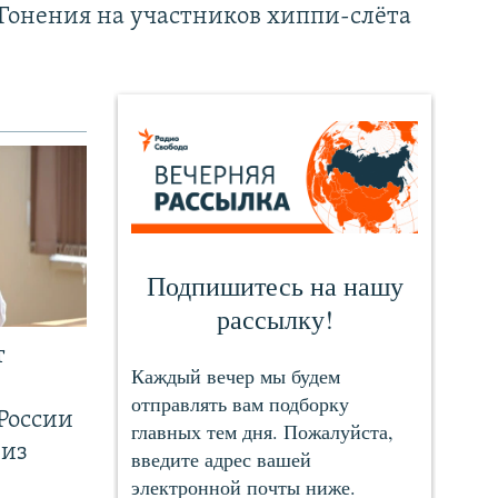
Гонения на участников хиппи-слёта
т
России
 из