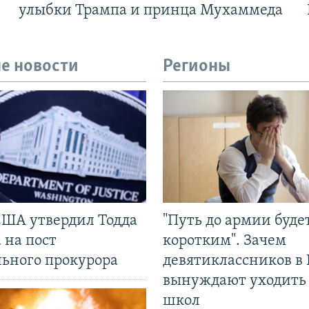
улыбки Трампа и принца Мухаммеда
е новости
Регионы
США утвердил Тодда
"Путь до армии буде
 на пост
коротким". Зачем
льного прокурора
девятиклассников в 
вынуждают уходить
школ