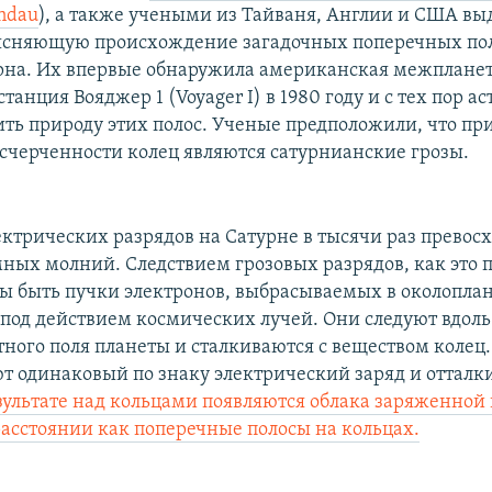
indau
), а также учеными из Тайваня, Англии и США вы
ъясняющую происхождение загадочных поперечных по
рна. Их впервые обнаружила американская межплане
танция Вояджер 1 (Voyager I) в 1980 году и с тех пор 
ить природу этих полос. Ученые предположили, что п
счерченности колец являются сатурнианские грозы.
ктрических разрядов на Сатурне в тысячи раз превос
ных молний. Следствием грозовых разрядов, как это 
ы быть пучки электронов, выбрасываемых в околопла
 под действием космических лучей. Они следуют вдол
ного поля планеты и сталкиваются с веществом колец
т одинаковый по знаку электрический заряд и отталк
зультате над кольцами появляются облака заряженной
асстоянии как поперечные полосы на кольцах.