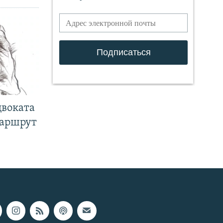
двоката
маршрут