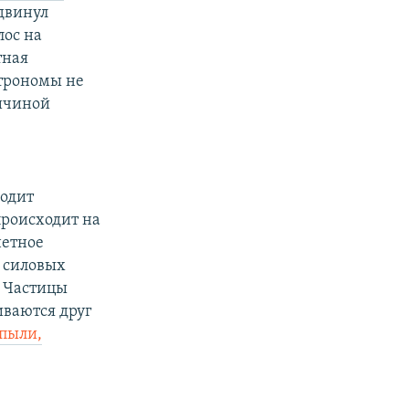
двинул
лос на
тная
астрономы не
ричиной
ходит
происходит на
нетное
ь силовых
. Частицы
иваются друг
 пыли,