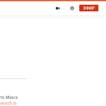
ЭФИР
ута Макса
search in