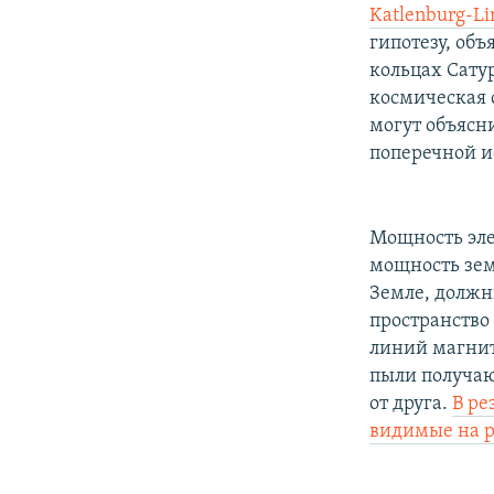
РАСПИСАНИЕ ВЕЩАНИЯ
Katlenburg-L
ПОДПИШИТЕСЬ НА РАССЫЛКУ
гипотезу, об
кольцах Сату
космическая с
могут объясн
поперечной и
Мощность эле
мощность зем
Земле, должн
пространство
линий магнит
пыли получаю
от друга.
В ре
видимые на р