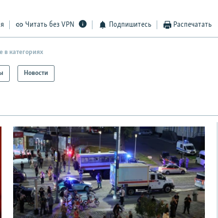
ся
Читать без VPN
Подпишитесь
Распечатать
е в категориях
ы
Новости