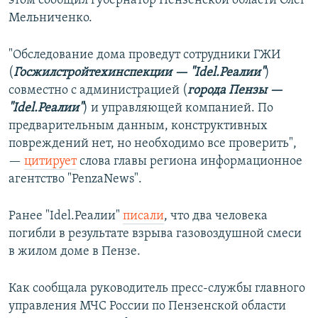
этом сообщил губернатор Пензенской области Олег
Мельниченко.
"Обследование дома проведут сотрудники ГЖИ
(
Госжилстройтехинспекции — "Idel.Реалии"
)
совместно с администрацией (
города Пензы
—
"Idel.Реалии"
) и управляющей компанией. По
предварительным данным, конструктивных
повреждений нет, но необходимо все проверить",
—
цитирует
слова главы региона информационное
агентство "PenzaNews".
Ранее "Idel.Реалии"
писали
, что два человека
погибли в результате взрыва газовоздушной смеси
в жилом доме в Пензе.
Как сообщала руководитель пресс-службы главного
управления МЧС России по Пензенской области