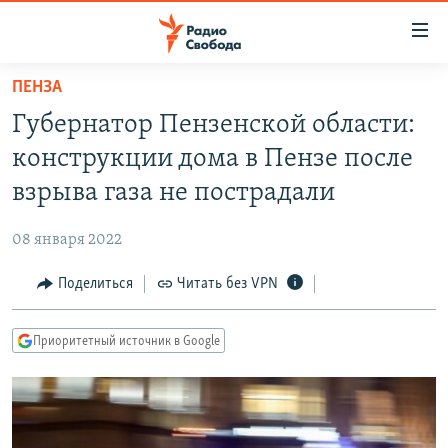
Ссылки
для
упрощенного
ПЕНЗА
ПРОГРАММЫ
доступа
Губернатор Пензенской области:
ПОДКАСТЫ
Вернуться
конструкции дома в Пензе после
к
АВТОРСКИЕ ПРОЕКТЫ
взрыва газа не пострадали
основному
ЦИТАТЫ СВОБОДЫ
содержанию
08 января 2022
Вернутся
МНЕНИЯ
к
Поделиться
Читать без VPN
КУЛЬТУРА
главной
навигации
IDEL.РЕАЛИИ
Приоритетный источник в Google
Вернутся
КАВКАЗ.РЕАЛИИ
к
СЕВЕР.РЕАЛИИ
поиску
СИБИРЬ.РЕАЛИИ