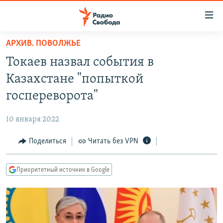
Ссылки
для
упрощенного
АРХИВ. ПОВОЛЖЬЕ
ПРОГРАММЫ
доступа
Токаев назвал события в
ПОДКАСТЫ
Вернуться
Казахстане "попыткой
к
АВТОРСКИЕ ПРОЕКТЫ
госпереворота"
основному
ЦИТАТЫ СВОБОДЫ
содержанию
10 января 2022
Вернутся
МНЕНИЯ
к
Поделиться
Читать без VPN
КУЛЬТУРА
главной
навигации
IDEL.РЕАЛИИ
Приоритетный источник в Google
Вернутся
КАВКАЗ.РЕАЛИИ
к
СЕВЕР.РЕАЛИИ
поиску
СИБИРЬ.РЕАЛИИ