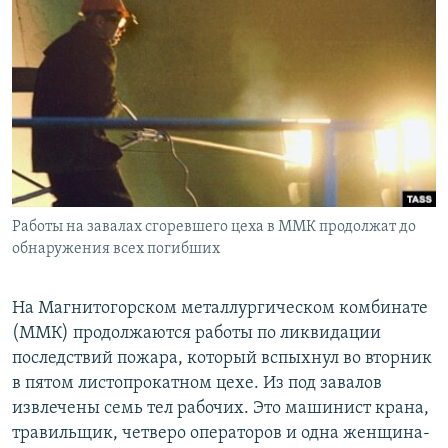
РАСПИСАНИЕ ВЕЩАНИЯ
ПОДПИШИТЕСЬ НА РАССЫЛКУ
СОЦИАЛЬНЫЕ СЕТИ
Работы на завалах сгоревшего цеха в ММК продолжат до
Все сайты РСЕ/РС
обнаружения всех погибших
На Магнитогорском металлургическом комбинате
(ММК) продолжаются работы по ликвидации
последствий пожара, который вспыхнул во вторник
в пятом листопрокатном цехе. Из под завалов
извлечены семь тел рабочих. Это машинист крана,
травильщик, четверо операторов и одна женщина-