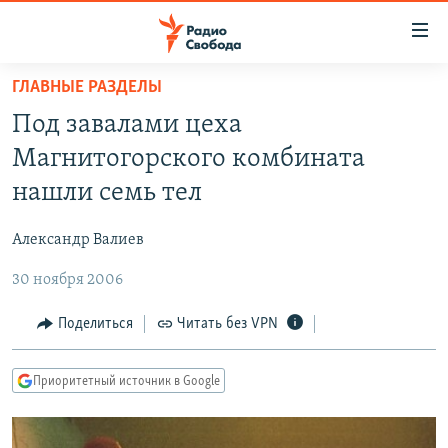
Ссылки
для
упрощенного
ГЛАВНЫЕ РАЗДЕЛЫ
ПРОГРАММЫ
доступа
Под завалами цеха
ПОДКАСТЫ
Вернуться
Магнитогорского комбината
к
АВТОРСКИЕ ПРОЕКТЫ
нашли семь тел
основному
ЦИТАТЫ СВОБОДЫ
содержанию
Александр Валиев
Вернутся
МНЕНИЯ
к
30 ноября 2006
КУЛЬТУРА
главной
навигации
IDEL.РЕАЛИИ
Поделиться
Читать без VPN
Вернутся
КАВКАЗ.РЕАЛИИ
к
Приоритетный источник в Google
СЕВЕР.РЕАЛИИ
поиску
СИБИРЬ.РЕАЛИИ