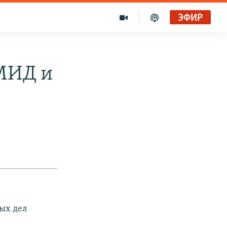
ЭФИР
 МИД и
ых дел