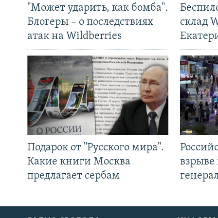
"Может ударить, как бомба".
Беспил
Блогеры – о последствиях
склад W
атак на Wildberries
Екатер
Подарок от "Русского мира".
Россий
Какие книги Москва
взрыве 
предлагает сербам
генера