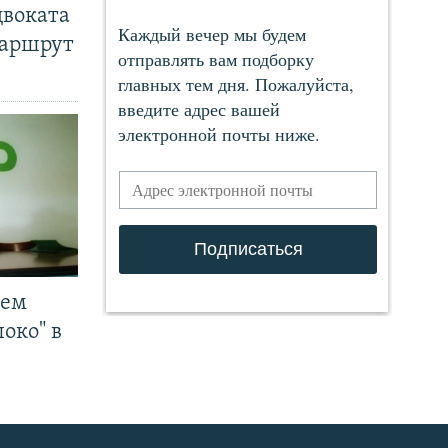
двоката
маршрут
чем
око" в