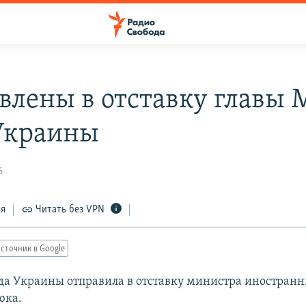
влены в отставку главы
Украины
6
ся
Читать без VPN
сточник в Google
да Украины отправила в отставку министра иностранн
юка.