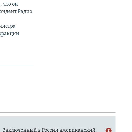
 что он
пондент Радио
нистра
 фракции