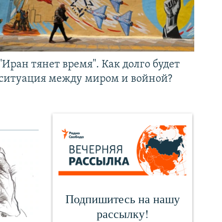
"Иран тянет время". Как долго будет
ситуация между миром и войной?