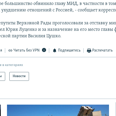
е большинство обвинило главу МИД, в частности в том,
л ухудшению отношений с Россией, - сообщает коррес
епутаты Верховной Рады проголосовали за отставку ми
ел Юрия Луценко и за назначение на его место главы
ской партии Василия Цушко.
ся
Читать без VPN
Подпишитесь
Распечатать
е в категориях
ы
Новости