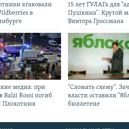
отники атаковали
15 лет ГУЛАГа для "а
ildberries в
Пушкина". Крутой 
инбурге
Виктора Гроссмана
ские медиа: при
"Сломать схему". За
в Balzi Rossi погиб
власти оставили "Ябл
л Плохотнюк
бюллетене