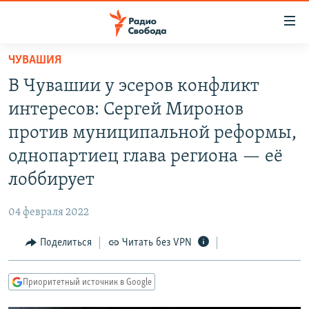
Ссылки
для
упрощенного
ЧУВАШИЯ
ПРОГРАММЫ
доступа
В Чувашии у эсеров конфликт
ПОДКАСТЫ
Вернуться
интересов: Сергей Миронов
к
АВТОРСКИЕ ПРОЕКТЫ
против муниципальной реформы,
основному
ЦИТАТЫ СВОБОДЫ
содержанию
однопартиец глава региона — её
Вернутся
МНЕНИЯ
лоббирует
к
КУЛЬТУРА
главной
04 февраля 2022
навигации
IDEL.РЕАЛИИ
Вернутся
Поделиться
Читать без VPN
КАВКАЗ.РЕАЛИИ
к
СЕВЕР.РЕАЛИИ
поиску
Приоритетный источник в Google
СИБИРЬ.РЕАЛИИ