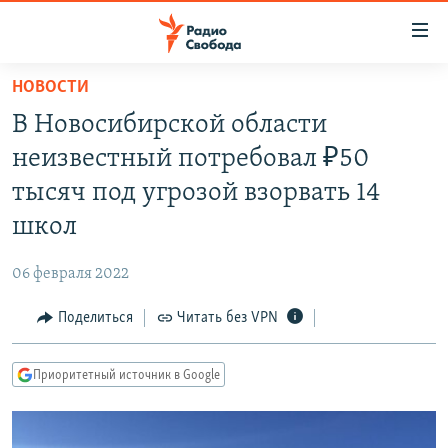
Ссылки
для
упрощенного
НОВОСТИ
ПРОГРАММЫ
доступа
В Новосибирской области
ПОДКАСТЫ
Вернуться
неизвестный потребовал ₽50
к
АВТОРСКИЕ ПРОЕКТЫ
тысяч под угрозой взорвать 14
основному
ЦИТАТЫ СВОБОДЫ
содержанию
школ
Вернутся
МНЕНИЯ
к
06 февраля 2022
КУЛЬТУРА
главной
Поделиться
Читать без VPN
навигации
IDEL.РЕАЛИИ
Вернутся
КАВКАЗ.РЕАЛИИ
к
Приоритетный источник в Google
СЕВЕР.РЕАЛИИ
поиску
СИБИРЬ.РЕАЛИИ