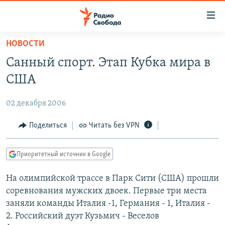
Ссылки
для
упрощенного
НОВОСТИ
ПРОГРАММЫ
доступа
Санный спорт. Этап Кубка мира в
ПОДКАСТЫ
Вернуться
США
к
АВТОРСКИЕ ПРОЕКТЫ
основному
02 декабря 2006
ЦИТАТЫ СВОБОДЫ
содержанию
Вернутся
МНЕНИЯ
Поделиться
Читать без VPN
к
КУЛЬТУРА
главной
Приоритетный источник в Google
навигации
IDEL.РЕАЛИИ
Вернутся
На олимпийской трассе в Парк Сити (США) прошли
КАВКАЗ.РЕАЛИИ
к
соревнования мужских двоек. Первые три места
СЕВЕР.РЕАЛИИ
поиску
заняли команды Италия -1, Германия - 1, Италия -
2. Российский дуэт Кузьмич - Веселов
СИБИРЬ.РЕАЛИИ