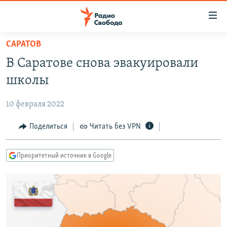
Ссылки
для
упрощенного
САРАТОВ
ПРОГРАММЫ
доступа
В Саратове снова эвакуировали
ПОДКАСТЫ
Вернуться
школы
к
АВТОРСКИЕ ПРОЕКТЫ
основному
10 февраля 2022
ЦИТАТЫ СВОБОДЫ
содержанию
Вернутся
МНЕНИЯ
Поделиться
Читать без VPN
к
КУЛЬТУРА
главной
Приоритетный источник в Google
навигации
IDEL.РЕАЛИИ
Вернутся
КАВКАЗ.РЕАЛИИ
к
СЕВЕР.РЕАЛИИ
поиску
СИБИРЬ.РЕАЛИИ