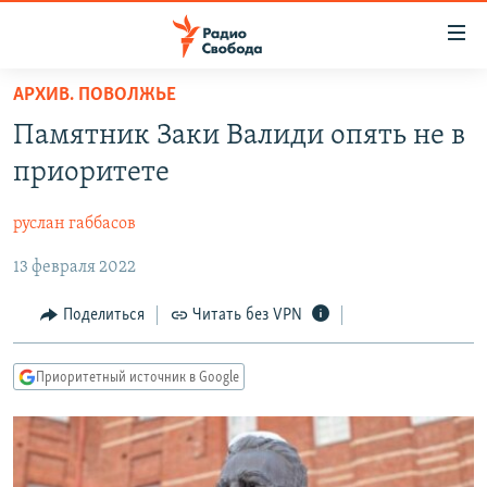
Ссылки
для
упрощенного
АРХИВ. ПОВОЛЖЬЕ
ПРОГРАММЫ
доступа
Памятник Заки Валиди опять не в
ПОДКАСТЫ
Вернуться
приоритете
к
АВТОРСКИЕ ПРОЕКТЫ
основному
руслан габбасов
ЦИТАТЫ СВОБОДЫ
содержанию
Вернутся
13 февраля 2022
МНЕНИЯ
к
КУЛЬТУРА
Поделиться
Читать без VPN
главной
навигации
IDEL.РЕАЛИИ
Вернутся
Приоритетный источник в Google
КАВКАЗ.РЕАЛИИ
к
СЕВЕР.РЕАЛИИ
поиску
СИБИРЬ.РЕАЛИИ