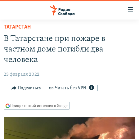
Ссылки
для
упрощенного
ТАТАРСТАН
ПРОГРАММЫ
доступа
В Татарстане при пожаре в
ПОДКАСТЫ
Вернуться
частном доме погибли два
к
АВТОРСКИЕ ПРОЕКТЫ
человека
основному
ЦИТАТЫ СВОБОДЫ
содержанию
23 февраля 2022
Вернутся
МНЕНИЯ
к
Поделиться
Читать без VPN
КУЛЬТУРА
главной
навигации
IDEL.РЕАЛИИ
Приоритетный источник в Google
Вернутся
КАВКАЗ.РЕАЛИИ
к
СЕВЕР.РЕАЛИИ
поиску
СИБИРЬ.РЕАЛИИ