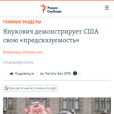
Ссылки
для
упрощенного
ГЛАВНЫЕ РАЗДЕЛЫ
ПРОГРАММЫ
доступа
Янукович демонстрирует США
ПОДКАСТЫ
Вернуться
свою «предсказуемость»
к
АВТОРСКИЕ ПРОЕКТЫ
основному
Владимир Ивахненко
ЦИТАТЫ СВОБОДЫ
содержанию
Вернутся
04 декабря 2006
МНЕНИЯ
к
КУЛЬТУРА
Поделиться
Читать без VPN
главной
навигации
IDEL.РЕАЛИИ
Вернутся
Приоритетный источник в Google
КАВКАЗ.РЕАЛИИ
к
СЕВЕР.РЕАЛИИ
поиску
СИБИРЬ.РЕАЛИИ