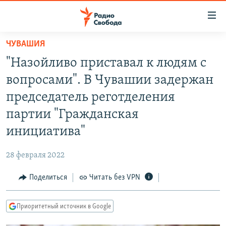
Ссылки
для
упрощенного
ЧУВАШИЯ
ПРОГРАММЫ
доступа
"Назойливо приставал к людям с
ПОДКАСТЫ
Вернуться
вопросами". В Чувашии задержан
к
АВТОРСКИЕ ПРОЕКТЫ
председатель реготделения
основному
ЦИТАТЫ СВОБОДЫ
содержанию
партии "Гражданская
Вернутся
МНЕНИЯ
инициатива"
к
КУЛЬТУРА
главной
28 февраля 2022
навигации
IDEL.РЕАЛИИ
Вернутся
Поделиться
Читать без VPN
КАВКАЗ.РЕАЛИИ
к
СЕВЕР.РЕАЛИИ
поиску
Приоритетный источник в Google
СИБИРЬ.РЕАЛИИ