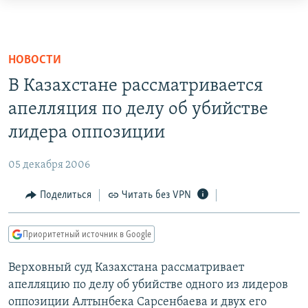
Ссылки
для
ПРОГРАММЫ
упрощенного
ПОДКАСТЫ
НОВОСТИ
доступа
АВТОРСКИЕ ПРОЕКТЫ
В Казахстане рассматривается
Вернуться
ЦИТАТЫ СВОБОДЫ
апелляция по делу об убийстве
к
лидера оппозиции
МНЕНИЯ
основному
содержанию
КУЛЬТУРА
05 декабря 2006
Вернутся
IDEL.РЕАЛИИ
к
Поделиться
Читать без VPN
главной
КАВКАЗ.РЕАЛИИ
навигации
СЕВЕР.РЕАЛИИ
Приоритетный источник в Google
Вернутся
СИБИРЬ.РЕАЛИИ
к
Верховный суд Казахстана рассматривает
поиску
РАСПИСАНИЕ ВЕЩАНИЯ
апелляцию по делу об убийстве одного из лидеров
оппозиции Алтынбека Сарсенбаева и двух его
ПОДПИШИТЕСЬ НА РАССЫЛКУ