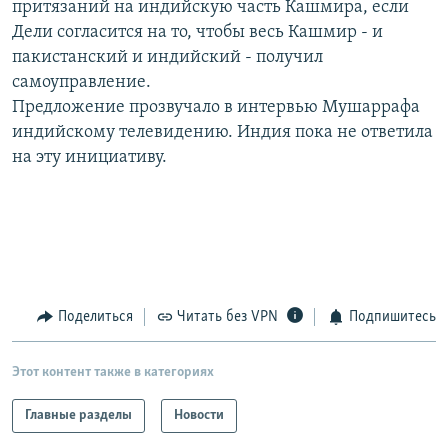
притязаний на индийскую часть Кашмира, если
РАСПИСАНИЕ ВЕЩАНИЯ
Дели согласится на то, чтобы весь Кашмир - и
ПОДПИШИТЕСЬ НА РАССЫЛКУ
пакистанский и индийский - получил
самоуправление.
Предложение прозвучало в интервью Мушаррафа
СОЦИАЛЬНЫЕ СЕТИ
индийскому телевидению. Индия пока не ответила
на эту инициативу.
Все сайты РСЕ/РС
Поделиться
Читать без VPN
Подпишитесь
Этот контент также в категориях
Главные разделы
Новости