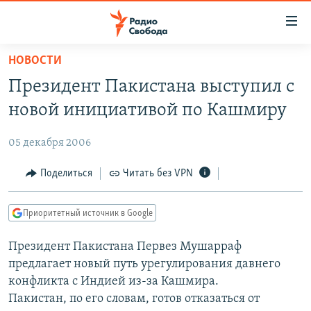
Ссылки
для
упрощенного
НОВОСТИ
ПРОГРАММЫ
доступа
Президент Пакистана выступил с
ПОДКАСТЫ
Вернуться
новой инициативой по Кашмиру
к
АВТОРСКИЕ ПРОЕКТЫ
основному
05 декабря 2006
ЦИТАТЫ СВОБОДЫ
содержанию
Вернутся
МНЕНИЯ
Поделиться
Читать без VPN
к
КУЛЬТУРА
главной
Приоритетный источник в Google
навигации
IDEL.РЕАЛИИ
Вернутся
Президент Пакистана Первез Мушарраф
КАВКАЗ.РЕАЛИИ
к
предлагает новый путь урегулирования давнего
СЕВЕР.РЕАЛИИ
поиску
конфликта с Индией из-за Кашмира.
Пакистан, по его словам, готов отказаться от
СИБИРЬ.РЕАЛИИ