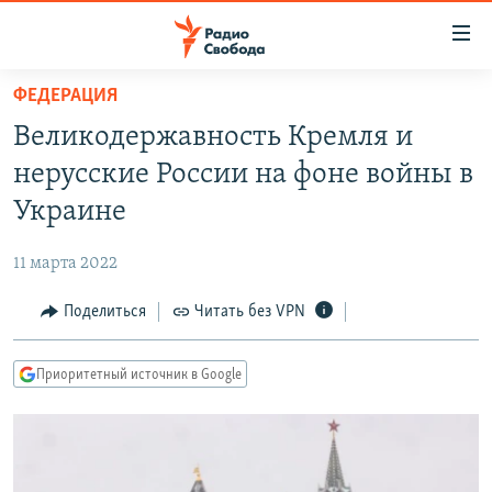
Ссылки
для
упрощенного
ФЕДЕРАЦИЯ
ПРОГРАММЫ
доступа
Великодержавность Кремля и
ПОДКАСТЫ
Вернуться
нерусские России на фоне войны в
к
АВТОРСКИЕ ПРОЕКТЫ
Украине
основному
ЦИТАТЫ СВОБОДЫ
содержанию
11 марта 2022
Вернутся
МНЕНИЯ
к
Поделиться
Читать без VPN
КУЛЬТУРА
главной
навигации
IDEL.РЕАЛИИ
Приоритетный источник в Google
Вернутся
КАВКАЗ.РЕАЛИИ
к
СЕВЕР.РЕАЛИИ
поиску
СИБИРЬ.РЕАЛИИ