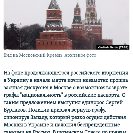
РАСПИСАНИЕ ВЕЩАНИЯ
ПОДПИШИТЕСЬ НА РАССЫЛКУ
СОЦИАЛЬНЫЕ СЕТИ
Вид на Московский Кремль. Архивное фото
Все сайты РСЕ/РС
На фоне продолжающегося российского вторжения
в Украину в начале марта почти незаметно прошла
заочная дискуссия в Москве о возможном возврате
графы "национальность" в российские паспорта. С
таким предложением выступил единорос Сергей
Бурлаков. Политик призвал вернуть графу,
оппонируя Западу, который резко осудил действия
Москвы в Украине и наложил беспрецедентные
санкции на Россию. В путинском Совете по правам