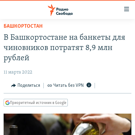
Ссылки
для
упрощенного
БАШКОРТОСТАН
ПРОГРАММЫ
доступа
В Башкортостане на банкеты для
ПОДКАСТЫ
Вернуться
чиновников потратят 8,9 млн
к
АВТОРСКИЕ ПРОЕКТЫ
рублей
основному
ЦИТАТЫ СВОБОДЫ
содержанию
11 марта 2022
Вернутся
МНЕНИЯ
к
Поделиться
Читать без VPN
КУЛЬТУРА
главной
навигации
IDEL.РЕАЛИИ
Приоритетный источник в Google
Вернутся
КАВКАЗ.РЕАЛИИ
к
СЕВЕР.РЕАЛИИ
поиску
СИБИРЬ.РЕАЛИИ