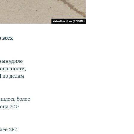
 всех
 вынудило
зопасности,
 по делам
ишлось более
иона 700
лее 260