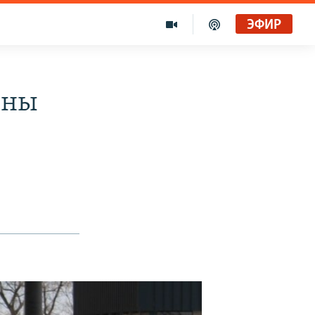
ЭФИР
ины