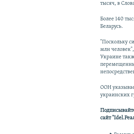
тысяч, в Слов
Более 140 ты
Беларусь.
"Поскольку с
млн человек"
Украине такж
перемещенных
непосредстве
ООН указывает
украинских 
Подписывайте
сайт "Idel.Ре