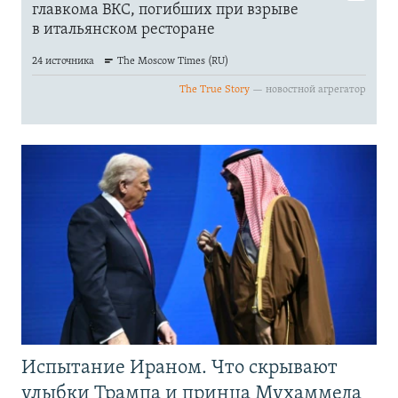
Испытание Ираном. Что скрывают
улыбки Трампа и принца Мухаммеда