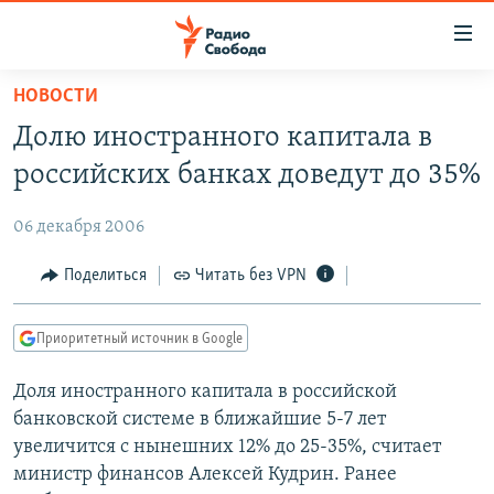
Ссылки
для
упрощенного
НОВОСТИ
ПРОГРАММЫ
доступа
Долю иностранного капитала в
ПОДКАСТЫ
Вернуться
российских банках доведут до 35%
к
АВТОРСКИЕ ПРОЕКТЫ
основному
06 декабря 2006
ЦИТАТЫ СВОБОДЫ
содержанию
Вернутся
МНЕНИЯ
Поделиться
Читать без VPN
к
КУЛЬТУРА
главной
Приоритетный источник в Google
навигации
IDEL.РЕАЛИИ
Вернутся
Доля иностранного капитала в российской
КАВКАЗ.РЕАЛИИ
к
банковской системе в ближайшие 5-7 лет
СЕВЕР.РЕАЛИИ
поиску
увеличится с нынешних 12% до 25-35%, считает
министр финансов Алексей Кудрин. Ранее
СИБИРЬ.РЕАЛИИ