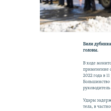
Били дубинка
головы.
В ходе монит
применение с
2022 года в 1
Большинство 
руководител
Удары задерж
тела, в частн