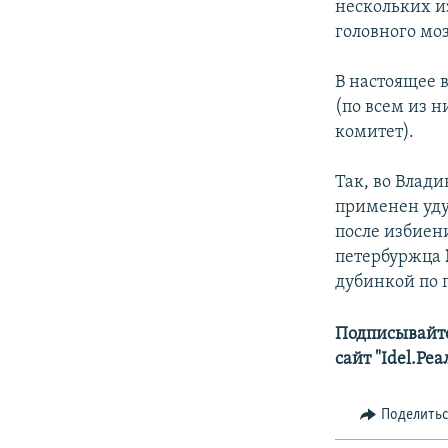
нескольких и
головного моз
В настоящее 
(по всем из 
комитет).
Так, во Влад
применен уд
после избиени
петербуржца
дубинкой по г
Подписывайте
сайт "Idel.Ре
Поделить