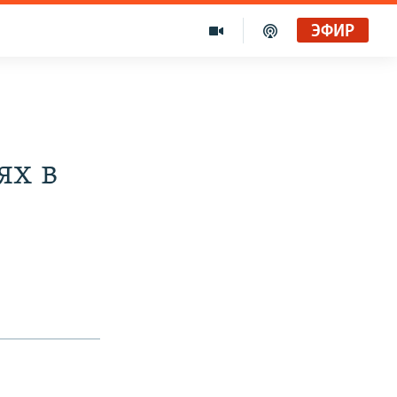
ЭФИР
ях в