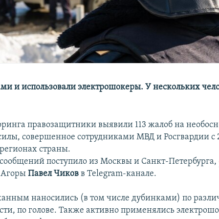
ми и использовали электрошокеры. У нескольких чел
оринга правозащитники выявили 113 жалоб на необос
илы, совершенное сотрудниками МВД и Росгвардии с 
1 регионах страны.
сообщений поступило из Москвы и Санкт-Петербурга,
ь Агоры
Павел Чиков
в Telegram-канале.
анным наносились (в том числе дубинками) по разл
ости, по голове. Также активно применялись электрош