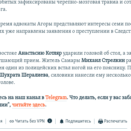
збитых зафиксированы черепно-мозговая травма и со
га.
время адвокаты Агоры представляют интересы семи п
них уже направлены заявления о преступлении в Следс
ивостоке
Анастасию Котляр
ударили головой об стол, а з
ушающий прием. Житель Самары
Михаил Стрелкин
ра
я один из полицейских встал ногой на его поясницу. 
Шухрата Шералиева
, силовики нанесли ему несколько
олове.
сь на наш канал в
Telegram
. Что делать, если у вас з
алии",
читайте здесь
.
ся
Читать без VPN
Подпишитесь
Распечатать