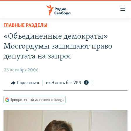
Ссылки
для
упрощенного
ГЛАВНЫЕ РАЗДЕЛЫ
ПРОГРАММЫ
доступа
«Объединенные демократы»
ПОДКАСТЫ
Вернуться
Мосгордумы защищают право
к
АВТОРСКИЕ ПРОЕКТЫ
депутата на запрос
основному
ЦИТАТЫ СВОБОДЫ
содержанию
06 декабря 2006
Вернутся
МНЕНИЯ
к
Поделиться
Читать без VPN
КУЛЬТУРА
главной
навигации
IDEL.РЕАЛИИ
Приоритетный источник в Google
Вернутся
КАВКАЗ.РЕАЛИИ
к
СЕВЕР.РЕАЛИИ
поиску
СИБИРЬ.РЕАЛИИ