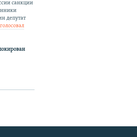
ссии санкции
венники
ин депутат
голосовал
аблокирован