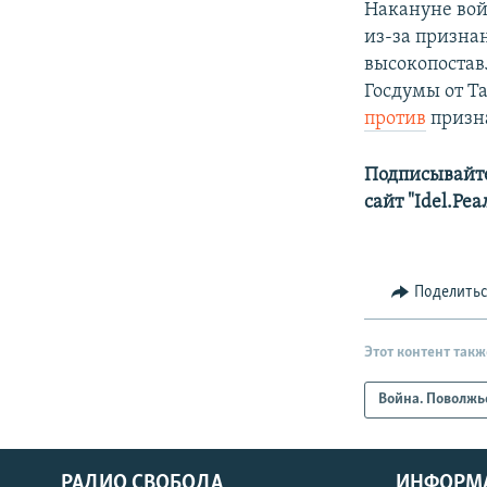
Накануне вой
из-за призна
высокопостав
Госдумы от Т
против
призна
Подписывайте
сайт "Idel.Ре
Поделить
Этот контент такж
Война. Поволжь
РАДИО СВОБОДА
ИНФОРМ