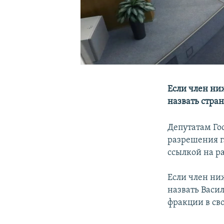
Если член ни
назвать стран
Депутатам Го
разрешения 
ссылкой на р
Если член ни
назвать Васил
фракции в св