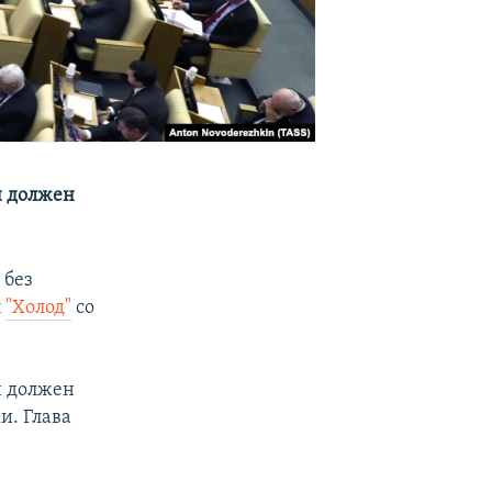
н должен
 без
л
"Холод"
со
н должен
и. Глава
.