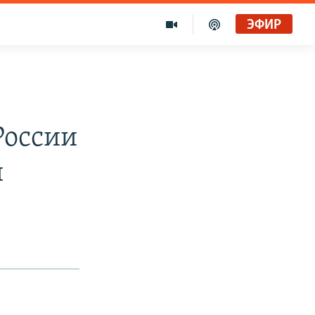
ЭФИР
й
России
и