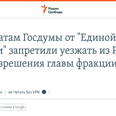
атам Госдумы от "Едино
и" запретили уезжать из 
азрешения главы фракци
ся
Читать без VPN
сточник в Google