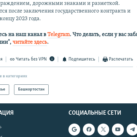
граждением, дорожными знаками и разметкой.
тся после заключения государственного контракта и
концу 2023 года.
сь на наш канал в
Telegram
. Что делать, если у вас з
алии",
читайте здесь
.
ся
Читать без VPN
Подпишитесь
Распечатать
е в категориях
жье
Башкортостан
АЦИЯ
СОЦИАЛЬНЫЕ СЕТИ
ь