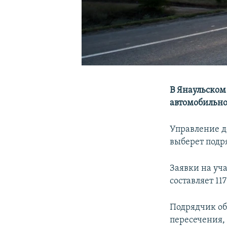
В Янаульском
автомобильной
Управление д
выберет подр
Заявки на уч
составляет 11
Подрядчик об
пересечения,