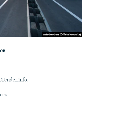
ов
Tender.info.
акта