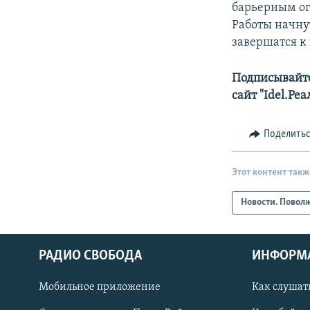
барьерным о
Работы начну
завершатся к 
Подписывайте
сайт "Idel.Ре
Поделить
Этот контент такж
Новости. Повол
РАДИО СВОБОДА
ИНФОРМ
Мобильное приложение
Как слушат
СОЦИАЛЬНЫЕ СЕТИ