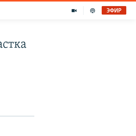
ЭФИР
астка