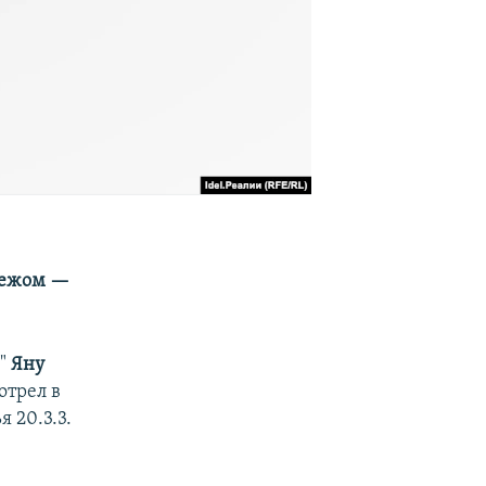
бежом —
и"
Яну
отрел в
 20.3.3.