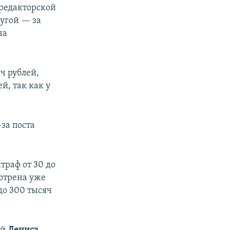
 редакторской
ругой — за
на
ч рублей,
й, так как у
-за поста
траф от 30 до
мотрена уже
до 300 тысяч