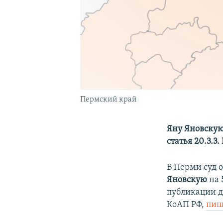
Пермский край
Яну Яновскую
статья 20.3.3.
В Перми суд 
Яновскую
на 
публикации д
КоАП РФ,
пиш