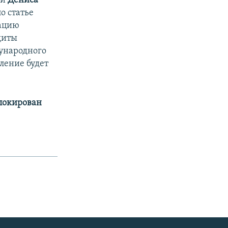
ей
Дениса
о статье
тацию
щиты
ународного
ление будет
аблокирован