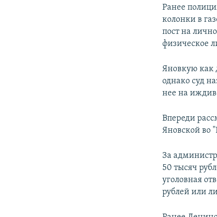
Ранее полици
колонки в газ
пост на лично
физическое л
Яновкую как 
однако суд н
нее на иждив
Впереди рассм
Яновской во "
За администр
50 тысяч руб
уголовная отв
рублей или ли