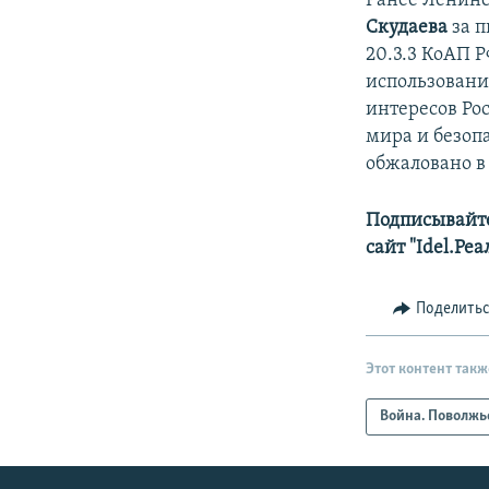
Ранее Ленинс
Скудаева
за п
20.3.3 КоАП Р
использовани
интересов Ро
мира и безоп
обжаловано в
Подписывайте
сайт "Idel.Ре
Поделить
Этот контент такж
Война. Поволжь