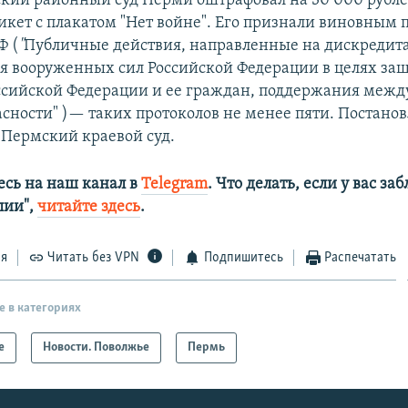
кий районный суд Перми оштрафовал на 30 000 рубл
икет с плакатом "Нет войне". Его признали виновным п
Ф (
"
Публичные действия, направленные на дискреди
я вооруженных сил Российской Федерации в целях за
ссийской Федерации и ее граждан, поддержания межд
асности" )— таких протоколов не менее пяти. Постанов
 Пермский краевой суд.
сь на наш канал в
Telegram
. Что делать, если у вас з
алии",
читайте здесь
.
ся
Читать без VPN
Подпишитесь
Распечатать
е в категориях
е
Новости. Поволжье
Пермь