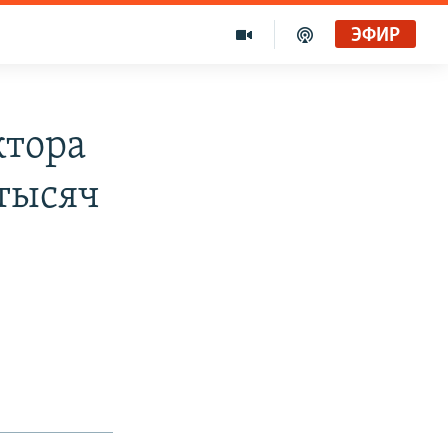
ЭФИР
ктора
 тысяч