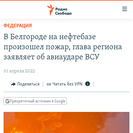
Ссылки
для
упрощенного
ФЕДЕРАЦИЯ
ПРОГРАММЫ
доступа
В Белгороде на нефтебазе
ПОДКАСТЫ
Вернуться
произошел пожар, глава региона
к
АВТОРСКИЕ ПРОЕКТЫ
заявляет об авиаударе ВСУ
основному
ЦИТАТЫ СВОБОДЫ
содержанию
01 апреля 2022
Вернутся
МНЕНИЯ
к
Поделиться
Читать без VPN
КУЛЬТУРА
главной
навигации
IDEL.РЕАЛИИ
Приоритетный источник в Google
Вернутся
КАВКАЗ.РЕАЛИИ
к
СЕВЕР.РЕАЛИИ
поиску
СИБИРЬ.РЕАЛИИ