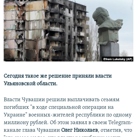
РАСПИСАНИЕ ВЕЩАНИЯ
ПОДПИШИТЕСЬ НА РАССЫЛКУ
СОЦИАЛЬНЫЕ СЕТИ
Все сайты РСЕ/РС
Сегодня такое же решение приняли власти
Ульяновской области.
Власти Чувашии решили выплачивать сеьмям
погибших "в ходе специальной операции на
Украине" военных-жителей республики по одному
миллиону рублей. Об этом заявил в своем Telegram-
канале глава Чувашии
Олег Николаев
, отметив, что