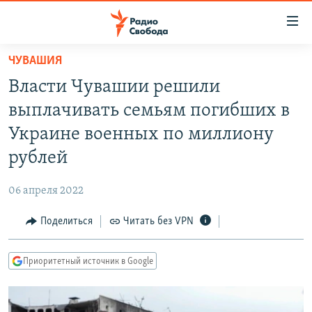
Ссылки
для
упрощенного
ЧУВАШИЯ
ПРОГРАММЫ
доступа
Власти Чувашии решили
ПОДКАСТЫ
Вернуться
выплачивать семьям погибших в
к
АВТОРСКИЕ ПРОЕКТЫ
Украине военных по миллиону
основному
ЦИТАТЫ СВОБОДЫ
содержанию
рублей
Вернутся
МНЕНИЯ
к
06 апреля 2022
КУЛЬТУРА
главной
Поделиться
Читать без VPN
навигации
IDEL.РЕАЛИИ
Вернутся
КАВКАЗ.РЕАЛИИ
к
Приоритетный источник в Google
СЕВЕР.РЕАЛИИ
поиску
СИБИРЬ.РЕАЛИИ