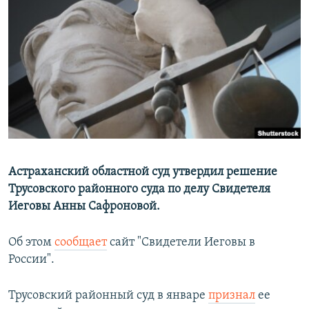
РАСПИСАНИЕ ВЕЩАНИЯ
ПОДПИШИТЕСЬ НА РАССЫЛКУ
СОЦИАЛЬНЫЕ СЕТИ
Все сайты РСЕ/РС
Астраханский областной суд утвердил решение
Трусовского районного суда по делу Свидетеля
Иеговы Анны Сафроновой.
Об этом
сообщает
сайт "Свидетели Иеговы в
России".
Трусовский районный суд в январе
признал
ее