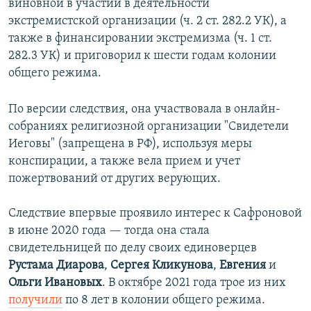
виновной в участии в деятельности
экстремистской организации (ч. 2 ст. 282.2 УК), а
также в финансировании экстремизма (ч. 1 ст.
282.3 УК) и приговорил к шести годам колонии
общего режима.
По версии следствия, она участвовала в онлайн-
собраниях религиозной организации "Свидетели
Иеговы" (запрещена в РФ), используя меры
конспирации, а также вела прием и учет
пожертвований от других верующих.
Следствие впервые проявило интерес к Сафроновой
в июне 2020 года — тогда она стала
свидетельницей по делу своих единоверцев
Рустама Диарова
,
Сергея Кликунова
,
Евгения
и
Ольги Ивановых
. В октябре 2021 года трое из них
получили
по 8 лет в колонии общего режима.