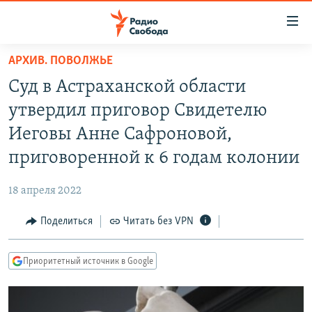
Ссылки
для
упрощенного
АРХИВ. ПОВОЛЖЬЕ
ПРОГРАММЫ
доступа
Суд в Астраханской области
ПОДКАСТЫ
Вернуться
утвердил приговор Свидетелю
к
АВТОРСКИЕ ПРОЕКТЫ
Иеговы Анне Сафроновой,
основному
ЦИТАТЫ СВОБОДЫ
содержанию
приговоренной к 6 годам колонии
Вернутся
МНЕНИЯ
к
18 апреля 2022
КУЛЬТУРА
главной
Поделиться
Читать без VPN
навигации
IDEL.РЕАЛИИ
Вернутся
КАВКАЗ.РЕАЛИИ
к
Приоритетный источник в Google
СЕВЕР.РЕАЛИИ
поиску
СИБИРЬ.РЕАЛИИ