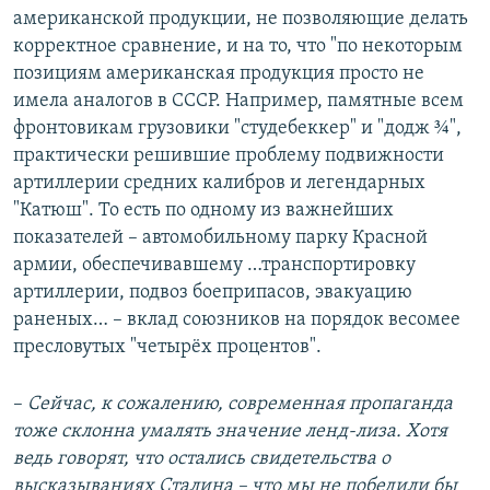
американской продукции, не позволяющие делать
корректное сравнение, и на то, что "по некоторым
позициям американская продукция просто не
имела аналогов в СССР. Например, памятные всем
фронтовикам грузовики "студебеккер" и "додж ¾",
практически решившие проблему подвижности
артиллерии средних калибров и легендарных
"Катюш". То есть по одному из важнейших
показателей – автомобильному парку Красной
армии, обеспечивавшему …транспортировку
артиллерии, подвоз боеприпасов, эвакуацию
раненых… – вклад союзников на порядок весомее
пресловутых "четырёх процентов".
–
Сейчас, к сожалению, современная пропаганда
тоже склонна умалять значение ленд-лиза. Хотя
ведь говорят, что остались свидетельства о
высказываниях Сталина – что мы не победили бы