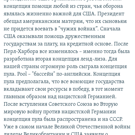
концепция помощи любой из стран, чья оборона
являлась жизненно важной для США. Президент
обещал американским матерям, что их сыновьям
не придется воевать в "чужих войнах”. Сначала
США оказывали помощь дружественным
государствам за плату, на кредитной основе. После
Перл-Харбора все изменилось – именно тогда была
разработана вторая концепция ленд-лиза. Для
нашей страны огромную роль сыграла концепция
пула. Pool – "бассейн" по-английски. Концепция
пула предполагала, что все воюющие государства
вкладывают свои ресурсы в победу, в тот момент
главным образом над нацистской Германией.
После вступления Советского Союза во Вторую
мировую войну против нацистской Германии
концепция пула была распространена и на СССР.
Уже в самом начале Великой Отечественной войны
лидеры Великобритании и США заявили о