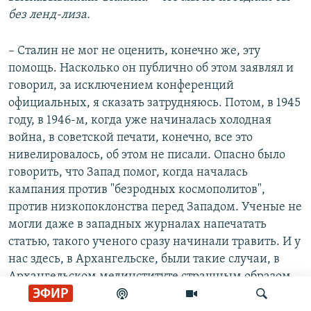
без ленд-лиза.
– Сталин не мог не оценить, конечно же, эту
помощь. Насколько он публично об этом заявлял и
говорил, за исключением конференций
официальных, я сказать затрудняюсь. Потом, в 1945
году, в 1946-м, когда уже начиналась холодная
война, в советской печати, конечно, все это
нивелировалось, об этом не писали. Опасно было
говорить, что Запад помог, когда началась
кампания против "безродных космополитов",
против низкопоклонства перед Западом. Ученые не
могли даже в западных журналах напечатать
статью, такого ученого сразу начинали травить. И у
нас здесь, в Архангельске, были такие случаи, в
Архангельском мединституте страшным образом
ЭФИР
обходились с этими людьми, травили, лишали