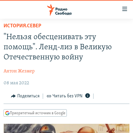
Ссылки
для
упрощенного
ИСТОРИЯ.СЕВЕР
ПРОГРАММЫ
доступа
"Нельзя обесценивать эту
ПОДКАСТЫ
Вернуться
помощь". Ленд-лиз в Великую
к
АВТОРСКИЕ ПРОЕКТЫ
Отечественную войну
основному
ЦИТАТЫ СВОБОДЫ
содержанию
Антон Жезмер
Вернутся
МНЕНИЯ
к
08 мая 2022
КУЛЬТУРА
главной
навигации
IDEL.РЕАЛИИ
Поделиться
Читать без VPN
Вернутся
КАВКАЗ.РЕАЛИИ
к
Приоритетный источник в Google
СЕВЕР.РЕАЛИИ
поиску
СИБИРЬ.РЕАЛИИ