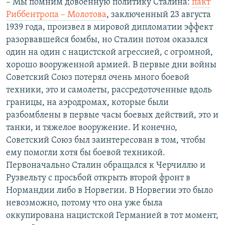
– Мы помним довоенную политику Сталина:
пакт
Риббентропа – Молотова
, заключенный 23 августа
1939 года, произвел в мировой дипломатии эффект
разорвавшейся бомбы, но Сталин потом оказался
один на один с нацистской агрессией, с огромной,
хорошо вооруженной армией. В первые дни войны
Советский Союз потерял очень много боевой
техники, это и самолеты, рассредоточенные вдоль
границы, на аэродромах, которые были
разбомблены в первые часы боевых действий, это и
танки, и тяжелое вооружение. И конечно,
Советский Союз был заинтересован в том, чтобы
ему помогли хотя бы боевой техникой.
Первоначально Сталин обращался к Черчиллю и
Рузвельту с просьбой открыть второй фронт в
Нормандии либо в Норвегии. В Норвегии это было
невозможно, потому что она уже была
оккупирована нацистской Германией в тот момент,