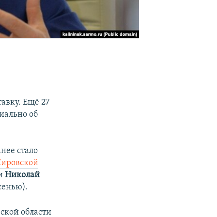
авку. Ещё 27
циально об
анее стало
Кировской
ти
Николай
сенью).
вской области