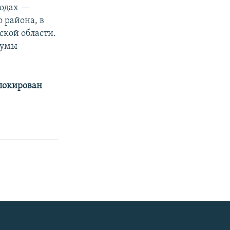
годах —
о района, в
ской области.
думы
аблокирован