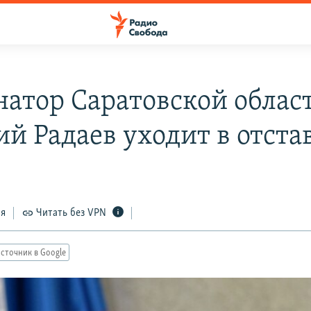
натор Саратовской облас
ий Радаев уходит в отста
ся
Читать без VPN
сточник в Google