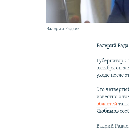
Валерий Радаев
Валерий Радае
Губернатор Са
октября он за
уходе после э
Это четвертый
известно о т
областей
такж
Любимов
сооб
Валрий Радаев