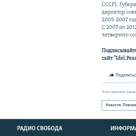
СССР). Губерн
директор совх
2005-2007 го
С 2007 по 201
четвертого со
Подписывайте
сайт "Idel.Ре
Поделить
Этот контент такж
Новости. Повол
РАДИО СВОБОДА
ИНФОРМ