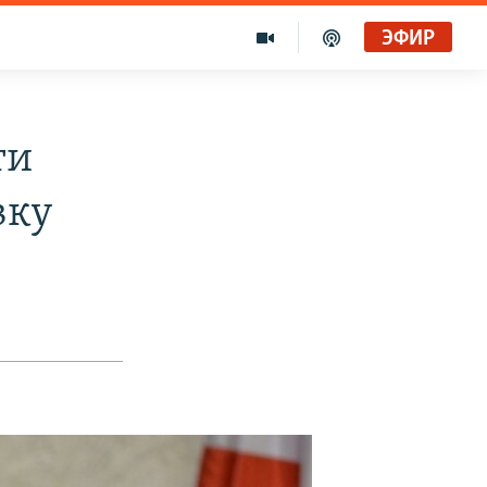
ЭФИР
ти
вку