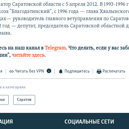
атор Саратовской области с 5 апреля 2012. В 1993-1996 
оза "Благодатинский", с 1996 года — глава Хвалынског
дах— руководитель главного ветуправления по Саратов
2 год — депутат, председатель Саратовской областной 
зыва.
сь на наш канал в
Telegram
. Что делать, если у вас з
алии",
читайте здесь
.
ся
Читать без VPN
Подпишитесь
Распечатать
е в категориях
жье
Саратов
АЦИЯ
СОЦИАЛЬНЫЕ СЕТИ