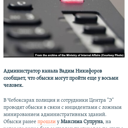
РАСПИСАНИЕ ВЕЩАНИЯ
ПОДПИШИТЕСЬ НА РАССЫЛКУ
СОЦИАЛЬНЫЕ СЕТИ
Все сайты РСЕ/РС
Администратор канала Вадим Никифоров
сообщает, что обыски могут пройти еще у восьми
человек.
В Чебоксарах полиция и сотрудники Центра "Э"
проводят обыски в связи с инцидентами с ложным
минированием административных зданий.
Обыски ранее
прошли
у
Максима Супруна
, на