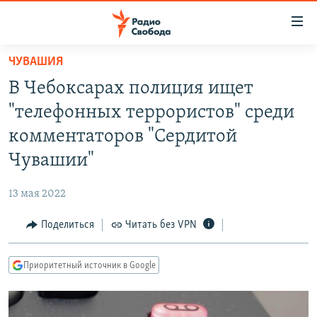
Ссылки
для
упрощенного
ЧУВАШИЯ
ПРОГРАММЫ
доступа
В Чебоксарах полиция ищет
ПОДКАСТЫ
Вернуться
"телефонных террористов" среди
к
АВТОРСКИЕ ПРОЕКТЫ
комментаторов "Сердитой
основному
ЦИТАТЫ СВОБОДЫ
содержанию
Чувашии"
Вернутся
МНЕНИЯ
к
13 мая 2022
КУЛЬТУРА
главной
Поделиться
Читать без VPN
навигации
IDEL.РЕАЛИИ
Вернутся
КАВКАЗ.РЕАЛИИ
к
Приоритетный источник в Google
СЕВЕР.РЕАЛИИ
поиску
СИБИРЬ.РЕАЛИИ