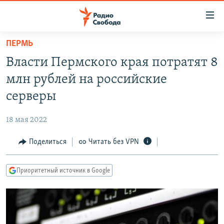
Ссылки
для
упрощенного
ПЕРМЬ
ПРОГРАММЫ
доступа
Власти Пермского края потратят 8
ПОДКАСТЫ
Вернуться
млн рублей на российские
к
АВТОРСКИЕ ПРОЕКТЫ
серверы
основному
ЦИТАТЫ СВОБОДЫ
содержанию
18 мая 2022
Вернутся
МНЕНИЯ
к
Поделиться
Читать без VPN
КУЛЬТУРА
главной
навигации
IDEL.РЕАЛИИ
Приоритетный источник в Google
Вернутся
КАВКАЗ.РЕАЛИИ
к
СЕВЕР.РЕАЛИИ
поиску
СИБИРЬ.РЕАЛИИ