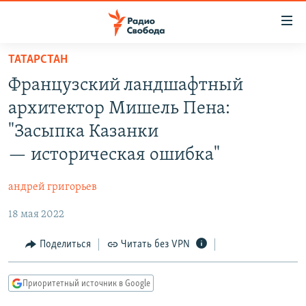
Ссылки
для
упрощенного
ТАТАРСТАН
ПРОГРАММЫ
доступа
Французский ландшафтный
ПОДКАСТЫ
Вернуться
архитектор Мишель Пена:
к
АВТОРСКИЕ ПРОЕКТЫ
"Засыпка Казанки
основному
ЦИТАТЫ СВОБОДЫ
содержанию
— историческая ошибка"
Вернутся
МНЕНИЯ
к
андрей григорьев
КУЛЬТУРА
главной
18 мая 2022
навигации
IDEL.РЕАЛИИ
Вернутся
КАВКАЗ.РЕАЛИИ
Поделиться
Читать без VPN
к
СЕВЕР.РЕАЛИИ
поиску
Приоритетный источник в Google
СИБИРЬ.РЕАЛИИ