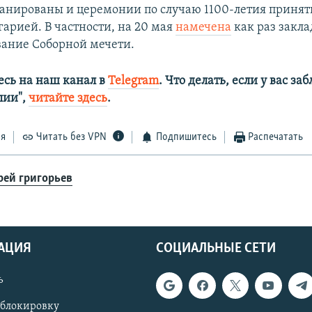
ланированы и церемонии по случаю 1100-летия приня
гарией. В частности, на 20 мая
намечена
как раз закла
вание Соборной мечети.
сь на наш канал в
Telegram
. Что делать, если у вас з
алии",
читайте здесь
.
ся
Читать без VPN
Подпишитесь
Распечатать
рей григорьев
АЦИЯ
СОЦИАЛЬНЫЕ СЕТИ
ь
 блокировку