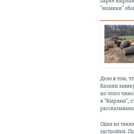
парке Кырлай 
"эшники" обо
Дело в том, 
Казани заявк
но этого чин
к "Кырлаю", 
рассказывающ
Одна из таки
застройки. П