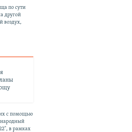
оща по сути
на другой
й воздух,
я
планы
рощу
них с помощью
ународный
2", в рамках