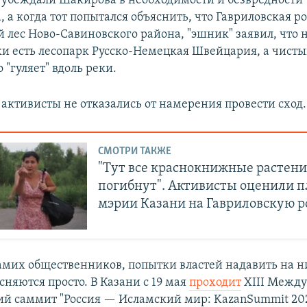
 убеждали Шакирова в необходимости и безвредности
, а когда тот попытался объяснить, что Гавриловская р
 лес Ново-Савиновского района, "эшник" заявил, что 
ки есть лесопарк Русско-Немецкая Швейцария, а чисты
о "гуляет" вдоль реки.
 активисты не отказались от намерения провести сход.
СМОТРИ ТАКЖЕ
"Тут все краснокнижные растени
погибнут". Активисты оценили 
мэрии Казани на Гавриловскую 
мих общественников, попытки властей надавить на 
няются просто. В Казани с 19 мая
проходит
ХIII Межд
й саммит "Россия — Исламский мир: KazanSummit 202