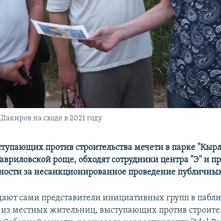
акиров на сходе в 2021 году
ступающих против строительства мечети в парке "Кырл
Гавриловской роще, обходят сотрудники центра "Э" и 
нности за несанкционированное проведение публичны
щают сами представители инициативных групп в пабли
а из местных жительниц, выступающих против строите