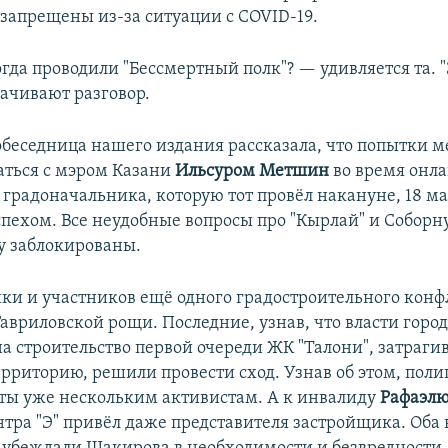
запрещены из-за ситуации с COVID-19.
огда проводили "Бессмертный полк"? — удивляется та.
рачивают разговор.
собеседница нашего издания рассказала, что попытки 
аться с мэром Казани
Ильсуром Метшин
во время онл
градоначальника, которую тот провёл накануне, 18 ма
спехом. Все неудобные вопросы про "Кырлай" и Соборн
у заблокированы.
ки и участников ещё одного градостроительного кон
авриловской рощи. Последние, узнав, что власти горо
а строительство первой очереди ЖК "Талони", затраг
рриторию, решили провести сход. Узнав об этом, пол
ты уже нескольким активистам. А к инвалиду
Рафаэл
нтра "Э" привёл даже представителя застройщика. Оба 