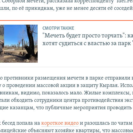
Соборной мечети, рассказала корреспонденту "Idel.Ре
шли, по её прикидкам, уже не менее десяти её соседей
СМОТРИ ТАКЖЕ
"Мечеть будет просто торчать": 
хотят судиться с властью за парк
что противники размещения мечети в парке отправили 
у о проведении массовой акции в защиту Кырлая. Испо
овникам, видимо, показалось мало. Жилые комплексы
стали обходить сотрудники центра противодействия эк
ие казанцам, что публичные мероприятия проводить 
х бесед попала на
короткое видео
и разошлась по чатам
олицейские объясняют хозяйке квартиры, что массовы