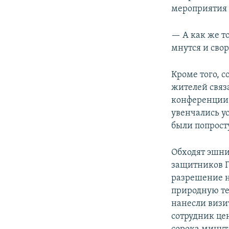
мероприятия 
— А как же т
мнутся и сво
Кроме того, 
жителей связ
конференции 
увенчались у
были попрост
Обходят эшни
защитников Г
разрешение н
природную те
нанесли визи
сотрудник це