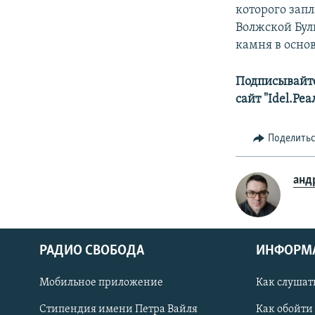
которого зап
Волжской Бул
камня в осно
Подписывайте
сайт "Idel.Ре
Поделить
анд
РАДИО СВОБОДА
ИНФОРМ
Мобильное приложение
Как слушат
СОЦИАЛЬНЫЕ СЕТИ
Стипендия имени Петра Вайля
Как обойти