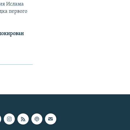
тия Ислама
дка первого
аблокирован