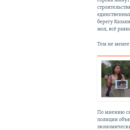
сорока минут
строительства
единственный
берегу Казан
мол, всё равн
Тем не менее
По мнению са
полиции объяс
экономически