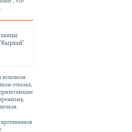
алии", что
.
казанцы
 "Кырлай"
в исполком
лком отказал,
, прилегающие
стремизму,
нельзя.
 противников
е