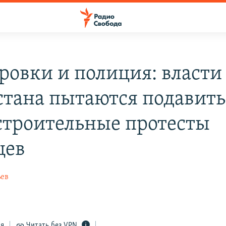
ровки и полиция: власти
стана пытаются подавить
строительные протесты
цев
ьев
ся
Читать без VPN