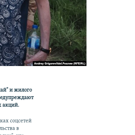
ай" и жилого
предупреждают
х акций.
ках соцсетей
льства в