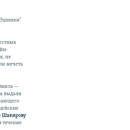
 "Эшники"
местных
айн-
я, не
ую мечеть
фликта —
да выдали
ивающего
ицейские
ю Шакирову
в течение