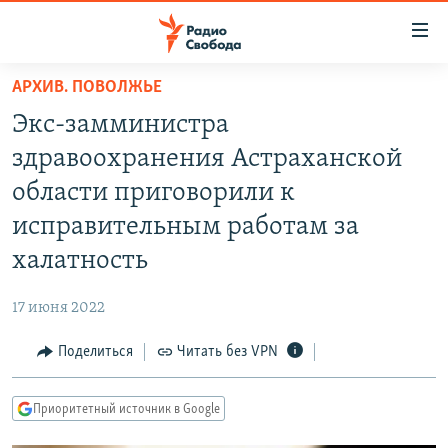
Ссылки
для
упрощенного
АРХИВ. ПОВОЛЖЬЕ
ПРОГРАММЫ
доступа
Экс-замминистра
ПОДКАСТЫ
Вернуться
здравоохранения Астраханской
к
АВТОРСКИЕ ПРОЕКТЫ
области приговорили к
основному
ЦИТАТЫ СВОБОДЫ
содержанию
исправительным работам за
Вернутся
МНЕНИЯ
халатность
к
КУЛЬТУРА
главной
17 июня 2022
навигации
IDEL.РЕАЛИИ
Вернутся
Поделиться
Читать без VPN
КАВКАЗ.РЕАЛИИ
к
СЕВЕР.РЕАЛИИ
поиску
Приоритетный источник в Google
СИБИРЬ.РЕАЛИИ